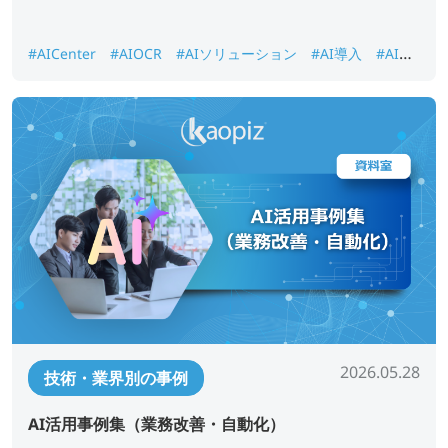
#AICenter
#AIOCR
#AIソリューション
#AI導入
#AI画
像認識
#DX推進
#ナレッジ検索
2026.05.28
技術・業界別の事例
AI活用事例集（業務改善・自動化）