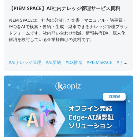
【PIEM SPACE】AI社内ナレッジ管理サービス資料
PIEM SPACEは、社内に分散した文書・マニュアル・議事録・
FAQをAIで検索・要約・生成・継承できるナレッジ管理プラッ
トフォームです。社内問い合わせ削減、情報共有DX、属人化
解消を検討している企業様向けの資料です。
#AIナレッジ管理
#AI要約
#DX推進
#PIEMSPACE
#ナレ
ッジ継承
#生成AI
#社内ナレッジ検索