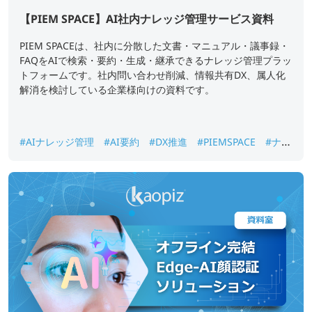
【PIEM SPACE】AI社内ナレッジ管理サービス資料
PIEM SPACEは、社内に分散した文書・マニュアル・議事録・
FAQをAIで検索・要約・生成・継承できるナレッジ管理プラッ
トフォームです。社内問い合わせ削減、情報共有DX、属人化
解消を検討している企業様向けの資料です。
#AIナレッジ管理
#AI要約
#DX推進
#PIEMSPACE
#ナレ
ッジ継承
#生成AI
#社内ナレッジ検索