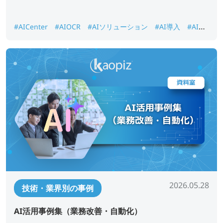
#AICenter
#AIOCR
#AIソリューション
#AI導入
#AI画
像認識
#DX推進
#ナレッジ検索
2026.05.28
技術・業界別の事例
AI活用事例集（業務改善・自動化）