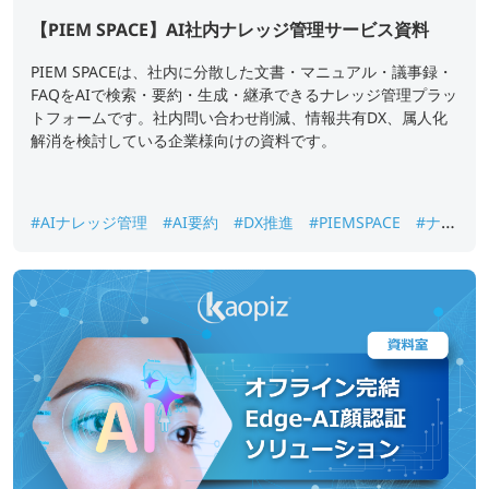
【PIEM SPACE】AI社内ナレッジ管理サービス資料
PIEM SPACEは、社内に分散した文書・マニュアル・議事録・
FAQをAIで検索・要約・生成・継承できるナレッジ管理プラッ
トフォームです。社内問い合わせ削減、情報共有DX、属人化
解消を検討している企業様向けの資料です。
#AIナレッジ管理
#AI要約
#DX推進
#PIEMSPACE
#ナレ
ッジ継承
#生成AI
#社内ナレッジ検索