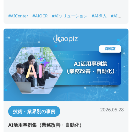
#AICenter
#AIOCR
#AIソリューション
#AI導入
#AI画
像認識
#DX推進
#ナレッジ検索
2026.05.28
技術・業界別の事例
AI活用事例集（業務改善・自動化）