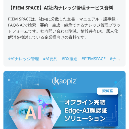
【PIEM SPACE】AI社内ナレッジ管理サービス資料
PIEM SPACEは、社内に分散した文書・マニュアル・議事録・
FAQをAIで検索・要約・生成・継承できるナレッジ管理プラッ
トフォームです。社内問い合わせ削減、情報共有DX、属人化
解消を検討している企業様向けの資料です。
#AIナレッジ管理
#AI要約
#DX推進
#PIEMSPACE
#ナレ
ッジ継承
#生成AI
#社内ナレッジ検索