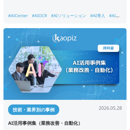
#AICenter
#AIOCR
#AIソリューション
#AI導入
#AI画
像認識
#DX推進
#ナレッジ検索
2026.05.28
技術・業界別の事例
AI活用事例集（業務改善・自動化）