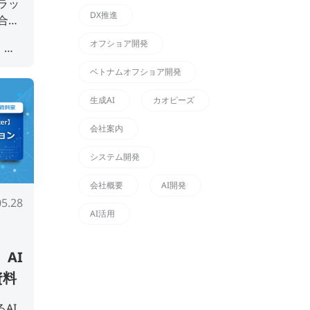
ラッ
DX推進
合わ
人化解
オフショア開発
けの
#ナレ
ベトナムオフショア開発
ナレ
生成AI
カオピーズ
会社案内
システム開発
会社概要
AI開発
05.28
AI活用
】AI
資料
るAI