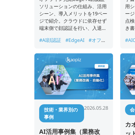
ソリューションの仕組み、活用
用シ
シーン、導入メリットを19ペー
ージ
ジで紹介。クラウドに依存せず
点検
端末側で顔認証を行い、入退室
き書
管理、勤怠管理、本人確認、店
数削
#AI顔認証
#EdgeAI
#オフラ
#AI
舗・施設認証を支援するサービ
援す
イン認証
#セキュリティ
#入
帳
ス案内資料です。
退室管理
#勤怠管理
#本人確
書類
認
2026.05.28
技術・業界別の
会
事例
カ
AI活用事例集（業務改
ッ