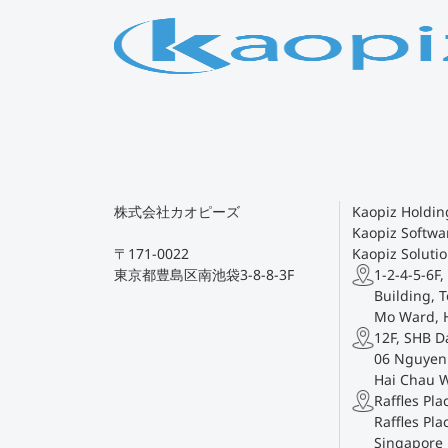
株式会社カオピーズ
Kaopiz Holding
Kaopiz Softwar
〒171-0022
Kaopiz Solutio
東京都豊島区南池袋3-8-8-3F
1-2-4-5-6F,
Building, T
Mo Ward, 
12F, SHB D
06 Nguyen 
Hai Chau 
Raffles Pl
Raffles Pla
Singapore