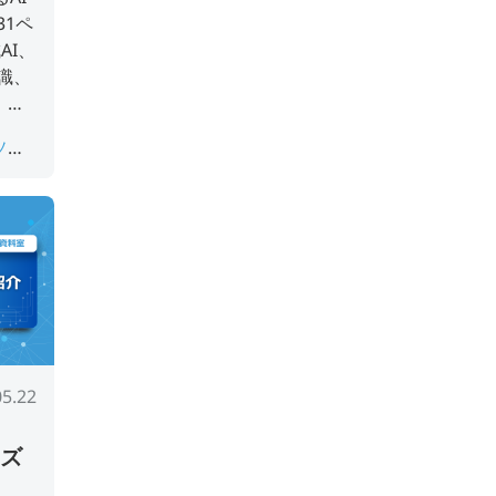
1ペ
AI、
識、
、企
活用で
Iソリ
。
I画像
ジ検索
05.22
ーズ