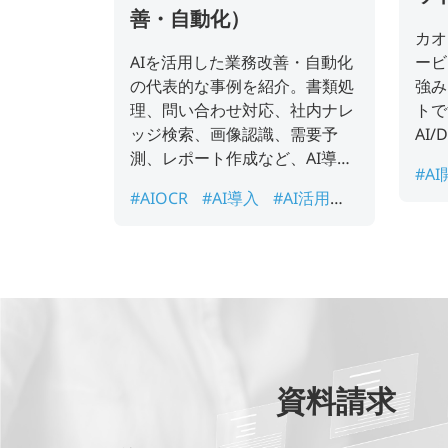
善・自動化）
カオ
AIを活用した業務改善・自動化
ービ
の代表的な事例を紹介。書類処
強み
理、問い合わせ対応、社内ナレ
トで
ッジ検索、画像認識、需要予
AI
測、レポート作成など、AI導入
委託
#A
テーマを検討している企業様向
けに
#AIOCR
#AI導入
#AI活用事
ア
けの事例集です。
用い
例
#DX推進
#生成AI
ム
開
資料請求