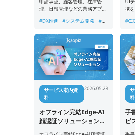
申請承認、顧客管理、在庫管
UI
理、日報管理などの業務アプリ
携を
開発を短期間で進めたい企業様
品質
#DX推進
#システム開発
#ノ
#CI
向けのサービス案内資料です。
援す
ーコード開発
#ローコード開
ム
発
#業務アプリ開発
#業務改
ト
善
#短期開発
スト
2026.05.28
サービス案内資
サ
料
料
オフライン完結Edge-AI
手書
顔認証ソリューション資
ビ
料
オフライン完結Edge-AI顔認証
手書