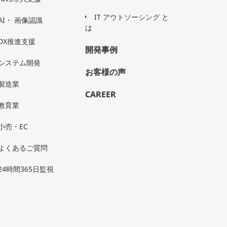
IT アウトソーシング と
AI・ 画像認識
は
DX推進支援
開発事例
システム開発
お客様の声
製造業
CAREER
教育業
小売・EC
よくあるご質問
24時間365日監視