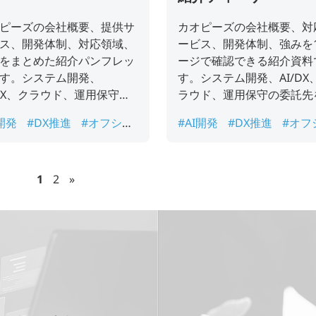
ピーズの会社概要、提供サ
カオピーズの会社概要、対
ス、開発体制、対応領域、
ービス、開発体制、強みを
をまとめた紹介パンフレッ
ージで確認できる紹介資料
す。システム開発、
す。システム開発、AI/DX
/DX、クラウド、運用保守の
ラウド、運用保守の委託先
先を検討している企業様向
討している企業様向けに、
I開発
#DX推進
#オフショ
#AI開発
#DX推進
#オフ
、初回検討や社内共有に活
検討や社内共有に活用いた
開発
#カオピーズ
#システ
ア開発
#カオピーズ
#シ
ただけます。
ます。
開発
#ベトナムオフショア
ム開発
#ベトナムオフシ
発
#会社案内
開発
#会社概要
1
2
»