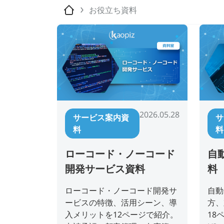
お役立ち資料
2026.05.28
サービス案内資
サ
料
料
ローコード・ノーコード
自
開発サービス資料
料
ローコード・ノーコード開発サ
自動
ービスの特徴、活用シーン、導
方、
入メリットを12ページで紹介。
18