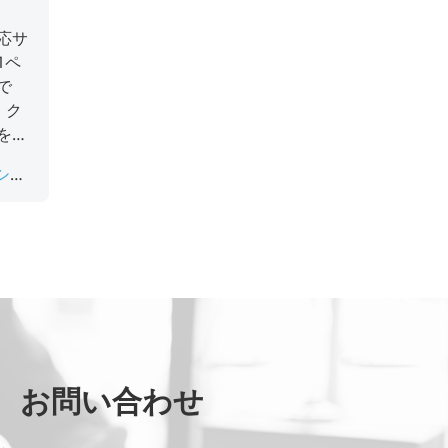
応サ
1ペ
で
、ク
を検
初回
ショ
だけ
ステ
ョア
お問い合わせ