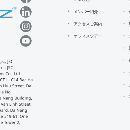
メンバー紹介
アクセスご案内
オフィスツアー
s., JSC
e., JSC
ns Co., Ltd
 CT1 - C14 Bac Ha
o Huu Street, Dai
Ha Noi
a Nang Building,
Van Linh Street,
Ward, Da Nang
ace #19-61, One
ce Tower 2,