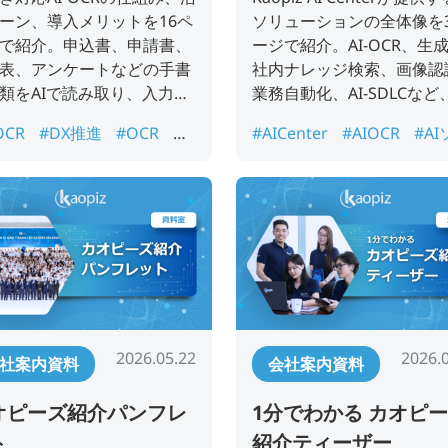
ーン、導入メリットを16ペ
ソリューションの全体像を3
で紹介。申込書、申請書、
ージで紹介。AI-OCR、生成
表、アンケートなどの手書
社内ナレッジ検索、画像認
類をAIで読み取り、入力工
業務自動化、AI-SDLCなど
減・帳票処理の自動化を支
業の業務改善・DX推進に
OCR
#DX推進
#OCR
#
#AICenter
#AIOCR
#A
るサービス案内資料です。
きるサービス案内資料です
票処理
#手書きAIOCR
#紙
ューション
#AI導入
#A
データ化
認識
#DX推進
#ナレッ
2026.05.22
2026.
社案内資料
会社案内資料
オピーズ紹介パンフレ
1分でわかる カオピ
ト
紹介ティーザー