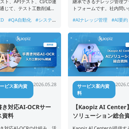
テスト、APIテスト、CI/CD連
継承できるナレッジ管理プ
通じて、テスト工数削減・
トフォームです。社内問い
安定化・テスト資産化を支
せ削減、情報共有DX、属
CD
#QA自動化
#システ
#AIナレッジ管理
#AI要約
るサービス案内資料です。
消を検討している企業様向
開発
#テスト自動化
#テス
#DX推進
#PIEMSPACE
資料です。
資産化
#品質保証
#回帰テ
ッジ継承
#生成AI
#社内
ッジ検索
2026.05.28
2026.
ービス案内資
サービス案内資
料
き対応AI-OCRサー
【Kaopiz AI Center
ス資料
ソリューション総合
き対応AI-OCRの仕組み、活
Kaopiz AI Centerが提供す