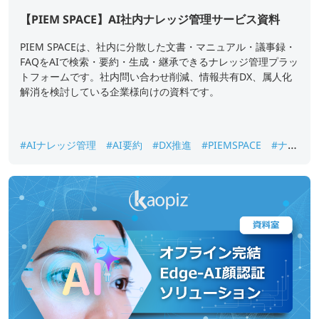
【PIEM SPACE】AI社内ナレッジ管理サービス資料
PIEM SPACEは、社内に分散した文書・マニュアル・議事録・
FAQをAIで検索・要約・生成・継承できるナレッジ管理プラッ
トフォームです。社内問い合わせ削減、情報共有DX、属人化
解消を検討している企業様向けの資料です。
#AIナレッジ管理
#AI要約
#DX推進
#PIEMSPACE
#ナレ
ッジ継承
#生成AI
#社内ナレッジ検索