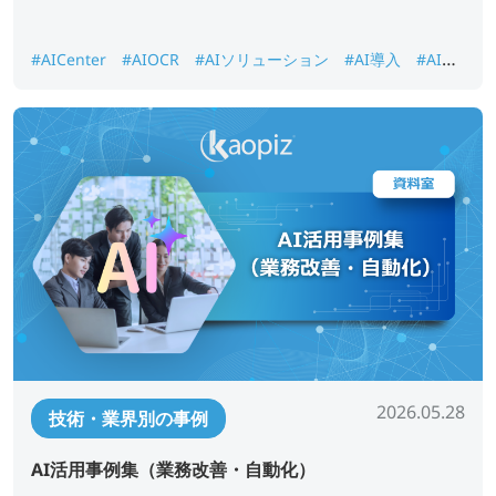
#AICenter
#AIOCR
#AIソリューション
#AI導入
#AI画
像認識
#DX推進
#ナレッジ検索
2026.05.28
技術・業界別の事例
AI活用事例集（業務改善・自動化）