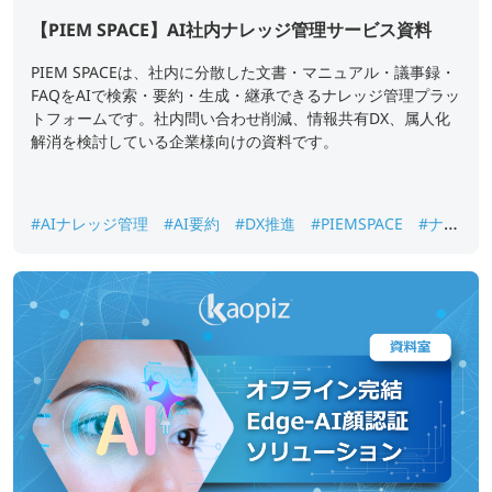
【PIEM SPACE】AI社内ナレッジ管理サービス資料
PIEM SPACEは、社内に分散した文書・マニュアル・議事録・
FAQをAIで検索・要約・生成・継承できるナレッジ管理プラッ
トフォームです。社内問い合わせ削減、情報共有DX、属人化
解消を検討している企業様向けの資料です。
#AIナレッジ管理
#AI要約
#DX推進
#PIEMSPACE
#ナレ
ッジ継承
#生成AI
#社内ナレッジ検索