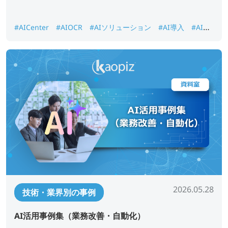
#AICenter
#AIOCR
#AIソリューション
#AI導入
#AI画
像認識
#DX推進
#ナレッジ検索
2026.05.28
技術・業界別の事例
AI活用事例集（業務改善・自動化）