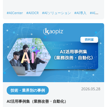
#AICenter
#AIOCR
#AIソリューション
#AI導入
#AI画
像認識
#DX推進
#ナレッジ検索
2026.05.28
技術・業界別の事例
AI活用事例集（業務改善・自動化）