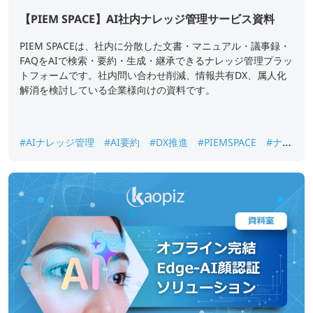
【PIEM SPACE】AI社内ナレッジ管理サービス資料
PIEM SPACEは、社内に分散した文書・マニュアル・議事録・
FAQをAIで検索・要約・生成・継承できるナレッジ管理プラッ
トフォームです。社内問い合わせ削減、情報共有DX、属人化
解消を検討している企業様向けの資料です。
#AIナレッジ管理
#AI要約
#DX推進
#PIEMSPACE
#ナレ
ッジ継承
#生成AI
#社内ナレッジ検索