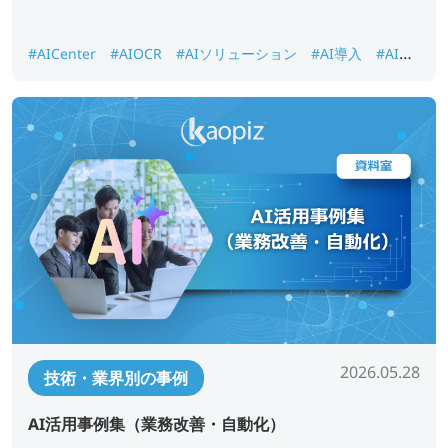
#AICenter
#AIOCR
#AIソリューション
#AI導入
#AI画
像認識
#DX推進
#ナレッジ検索
2026.05.28
技術・業界別の事例
AI活用事例集（業務改善・自動化）