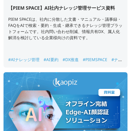
【PIEM SPACE】AI社内ナレッジ管理サービス資料
PIEM SPACEは、社内に分散した文書・マニュアル・議事録・
FAQをAIで検索・要約・生成・継承できるナレッジ管理プラッ
トフォームです。社内問い合わせ削減、情報共有DX、属人化
解消を検討している企業様向けの資料です。
#AIナレッジ管理
#AI要約
#DX推進
#PIEMSPACE
#ナレ
ッジ継承
#生成AI
#社内ナレッジ検索