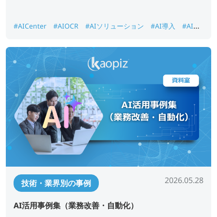
#AICenter
#AIOCR
#AIソリューション
#AI導入
#AI画
像認識
#DX推進
#ナレッジ検索
2026.05.28
技術・業界別の事例
AI活用事例集（業務改善・自動化）