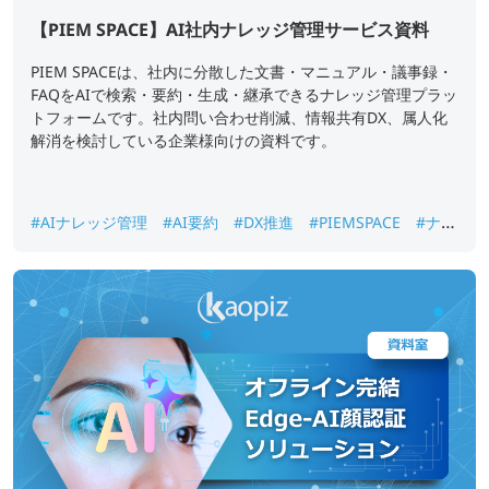
【PIEM SPACE】AI社内ナレッジ管理サービス資料
PIEM SPACEは、社内に分散した文書・マニュアル・議事録・
FAQをAIで検索・要約・生成・継承できるナレッジ管理プラッ
トフォームです。社内問い合わせ削減、情報共有DX、属人化
解消を検討している企業様向けの資料です。
#AIナレッジ管理
#AI要約
#DX推進
#PIEMSPACE
#ナレ
ッジ継承
#生成AI
#社内ナレッジ検索