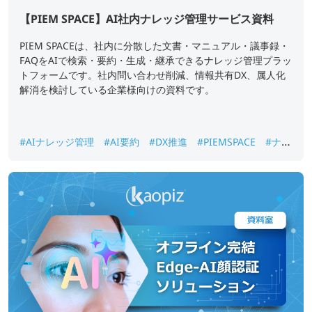
【PIEM SPACE】AI社内ナレッジ管理サービス資料
PIEM SPACEは、社内に分散した文書・マニュアル・議事録・
FAQをAIで検索・要約・生成・継承できるナレッジ管理プラッ
トフォームです。社内問い合わせ削減、情報共有DX、属人化
解消を検討している企業様向けの資料です。
#AIナレッジ管理
#AI要約
#DX推進
#PIEMSPACE
#ナレ
ッジ継承
#生成AI
#社内ナレッジ検索