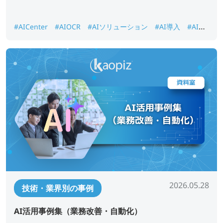
#AICenter
#AIOCR
#AIソリューション
#AI導入
#AI画
像認識
#DX推進
#ナレッジ検索
2026.05.28
技術・業界別の事例
AI活用事例集（業務改善・自動化）