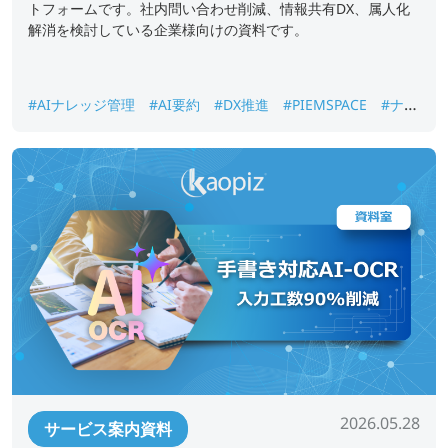
トフォームです。社内問い合わせ削減、情報共有DX、属人化
解消を検討している企業様向けの資料です。
#AIナレッジ管理
#AI要約
#DX推進
#PIEMSPACE
#ナレ
ッジ継承
#生成AI
#社内ナレッジ検索
2026.05.28
サービス案内資料