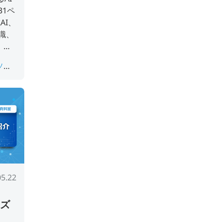
1ペ
AI、
識、
、企
活用で
Iソリ
。
I画像
ジ検索
05.22
ーズ