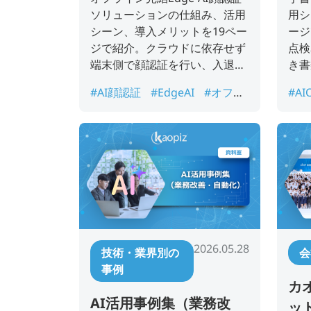
ソリューションの仕組み、活用
用シ
シーン、導入メリットを19ペー
ージ
ジで紹介。クラウドに依存せず
点検
端末側で顔認証を行い、入退室
き書
管理、勤怠管理、本人確認、店
数削
#AI顔認証
#EdgeAI
#オフラ
#AI
舗・施設認証を支援するサービ
援す
イン認証
#セキュリティ
#入
帳
ス案内資料です。
退室管理
#勤怠管理
#本人確
書類
認
2026.05.28
技術・業界別の
会
事例
カ
AI活用事例集（業務改
ッ