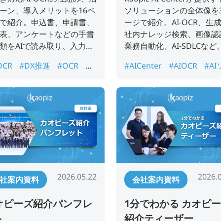
ーン、導入メリットを16ペ
ソリューションの全体像を3
で紹介。申込書、申請書、
ージで紹介。AI-OCR、生成
表、アンケートなどの手書
社内ナレッジ検索、画像認
類をAIで読み取り、入力工
業務自動化、AI-SDLCなど
減・帳票処理の自動化を支
業の業務改善・DX推進に
OCR
#DX推進
#OCR
#
#AICenter
#AIOCR
#A
るサービス案内資料です。
きるサービス案内資料です
票処理
#手書きAIOCR
#紙
ューション
#AI導入
#A
データ化
認識
#DX推進
#ナレッ
2026.05.22
2026.
社案内資料
会社案内資料
オピーズ紹介パンフレ
1分でわかる カオピ
ト
紹介ティーザー