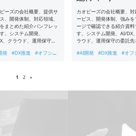
ピーズの会社概要、提供サ
カオピーズの会社概要、対
ス、開発体制、対応領域、
ービス、開発体制、強みを
をまとめた紹介パンフレッ
ージで確認できる紹介資料
す。システム開発、
す。システム開発、AI/DX
/DX、クラウド、運用保守の
ラウド、運用保守の委託先
先を検討している企業様向
討している企業様向けに、
I開発
#DX推進
#オフショ
#AI開発
#DX推進
#オフ
、初回検討や社内共有に活
検討や社内共有に活用いた
開発
#カオピーズ
#システ
ア開発
#カオピーズ
#シ
ただけます。
ます。
開発
#ベトナムオフショア
ム開発
#ベトナムオフシ
発
#会社案内
開発
#会社概要
1
2
»