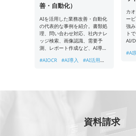
善・自動化）
カオ
AIを活用した業務改善・自動化
ービ
の代表的な事例を紹介。書類処
強み
理、問い合わせ対応、社内ナレ
トで
ッジ検索、画像認識、需要予
AI
測、レポート作成など、AI導入
委託
#A
テーマを検討している企業様向
けに
#AIOCR
#AI導入
#AI活用事
ア
けの事例集です。
用い
例
#DX推進
#生成AI
ム
開
資料請求