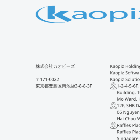
株式会社カオピーズ
Kaopiz Holding
Kaopiz Softwar
〒171-0022
Kaopiz Solutio
東京都豊島区南池袋3-8-8-3F
1-2-4-5-6F,
Building, T
Mo Ward, 
12F, SHB D
06 Nguyen 
Hai Chau 
Raffles Pl
Raffles Pla
Singapore