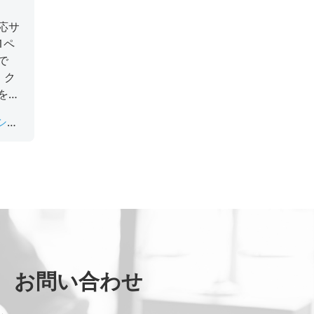
応サ
1ペ
で
、ク
を検
初回
ショ
だけ
ステ
ョア
お問い合わせ