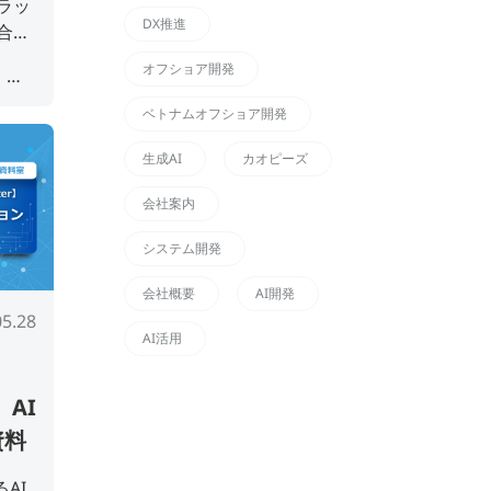
ラッ
DX推進
合わ
人化解
オフショア開発
けの
#ナレ
ベトナムオフショア開発
ナレ
生成AI
カオピーズ
会社案内
システム開発
会社概要
AI開発
05.28
AI活用
】AI
資料
るAI