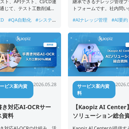
テスト、APIテスト、CI/CD連
継承できるナレッジ管理プ
通じて、テスト工数削減・
トフォームです。社内問い
安定化・テスト資産化を支
せ削減、情報共有DX、属
CD
#QA自動化
#システ
#AIナレッジ管理
#AI要約
るサービス案内資料です。
消を検討している企業様向
開発
#テスト自動化
#テス
#DX推進
#PIEMSPACE
資料です。
資産化
#品質保証
#回帰テ
ッジ継承
#生成AI
#社内
ッジ検索
2026.05.28
2026.
ービス案内資
サービス案内資
料
き対応AI-OCRサー
【Kaopiz AI Center
ス資料
ソリューション総合
き対応AI-OCRの仕組み、活
Kaopiz AI Centerが提供す