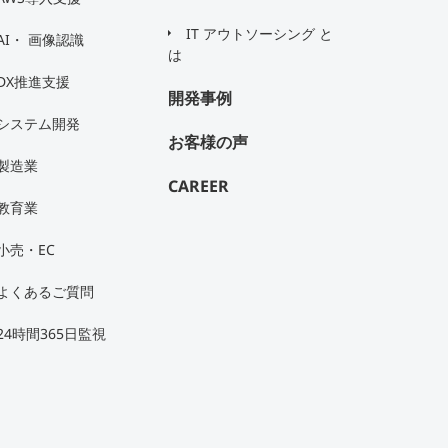
IT アウトソーシング と
AI・ 画像認識
は
DX推進支援
開発事例
システム開発
お客様の声
製造業
CAREER
教育業
小売・EC
よくあるご質問
24時間365日監視