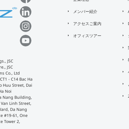
メンバー紹介
アクセスご案内
オフィスツアー
s., JSC
e., JSC
ns Co., Ltd
 CT1 - C14 Bac Ha
o Huu Street, Dai
Ha Noi
a Nang Building,
Van Linh Street,
Ward, Da Nang
ace #19-61, One
ce Tower 2,