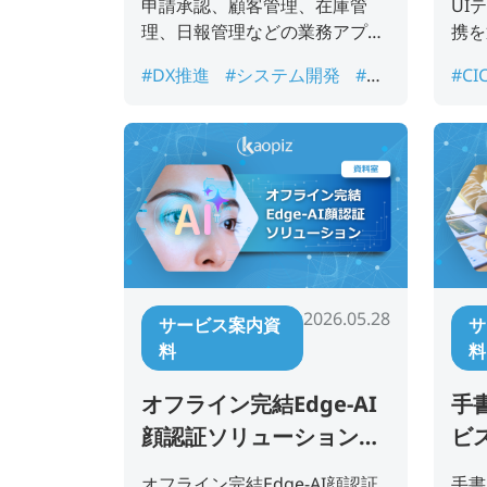
申請承認、顧客管理、在庫管
UI
理、日報管理などの業務アプリ
携を
開発を短期間で進めたい企業様
品質
#DX推進
#システム開発
#ノ
#CI
向けのサービス案内資料です。
援す
ーコード開発
#ローコード開
ム
発
#業務アプリ開発
#業務改
ト
善
#短期開発
スト
2026.05.28
サービス案内資
サ
料
料
オフライン完結Edge-AI
手書
顔認証ソリューション資
ビ
料
オフライン完結Edge-AI顔認証
手書