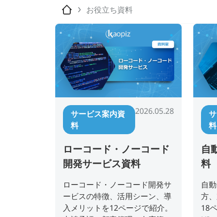
お役立ち資料
2026.05.28
サービス案内資
サ
料
料
ローコード・ノーコード
自
開発サービス資料
料
ローコード・ノーコード開発サ
自動
ービスの特徴、活用シーン、導
方、
入メリットを12ページで紹介。
18