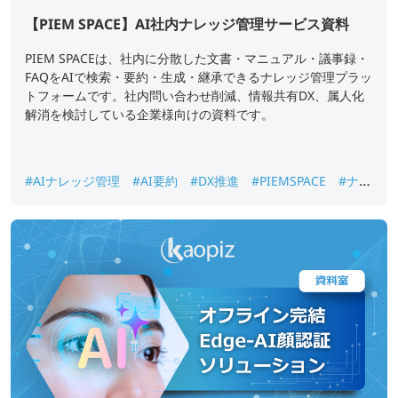
【PIEM SPACE】AI社内ナレッジ管理サービス資料
PIEM SPACEは、社内に分散した文書・マニュアル・議事録・
FAQをAIで検索・要約・生成・継承できるナレッジ管理プラッ
トフォームです。社内問い合わせ削減、情報共有DX、属人化
解消を検討している企業様向けの資料です。
#AIナレッジ管理
#AI要約
#DX推進
#PIEMSPACE
#ナレ
ッジ継承
#生成AI
#社内ナレッジ検索