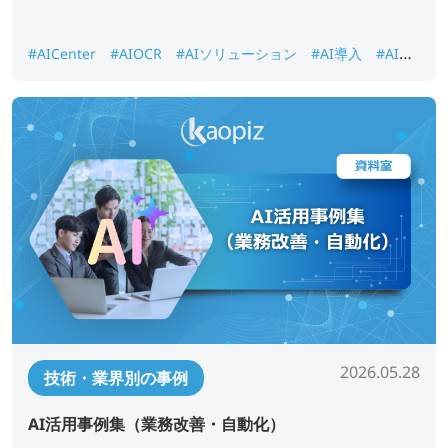
#AICenter
#AIOCR
#AIソリューション
#AI導入
#AI画
像認識
#DX推進
#ナレッジ検索
2026.05.28
技術・業界別の事例
AI活用事例集（業務改善・自動化）