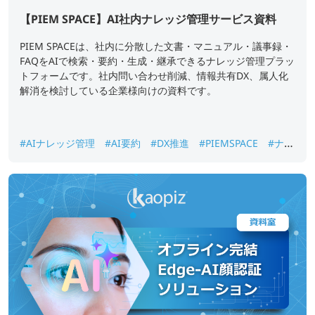
【PIEM SPACE】AI社内ナレッジ管理サービス資料
PIEM SPACEは、社内に分散した文書・マニュアル・議事録・
FAQをAIで検索・要約・生成・継承できるナレッジ管理プラッ
トフォームです。社内問い合わせ削減、情報共有DX、属人化
解消を検討している企業様向けの資料です。
#AIナレッジ管理
#AI要約
#DX推進
#PIEMSPACE
#ナレ
ッジ継承
#生成AI
#社内ナレッジ検索