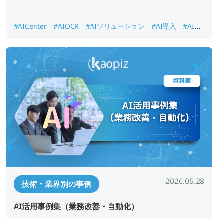
#AICenter
#AIOCR
#AIソリューション
#AI導入
#AI画
像認識
#DX推進
#ナレッジ検索
2026.05.28
技術・業界別の事例
AI活用事例集（業務改善・自動化）