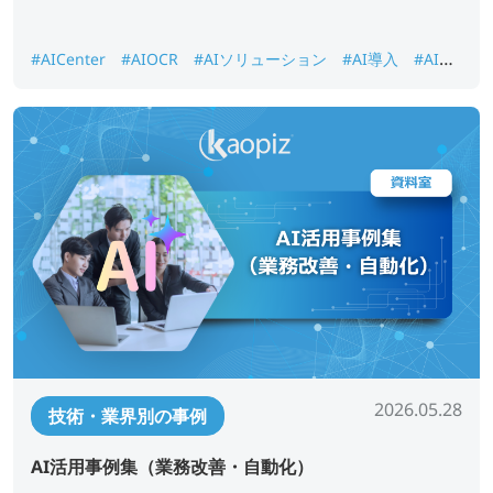
#AICenter
#AIOCR
#AIソリューション
#AI導入
#AI画
像認識
#DX推進
#ナレッジ検索
2026.05.28
技術・業界別の事例
AI活用事例集（業務改善・自動化）