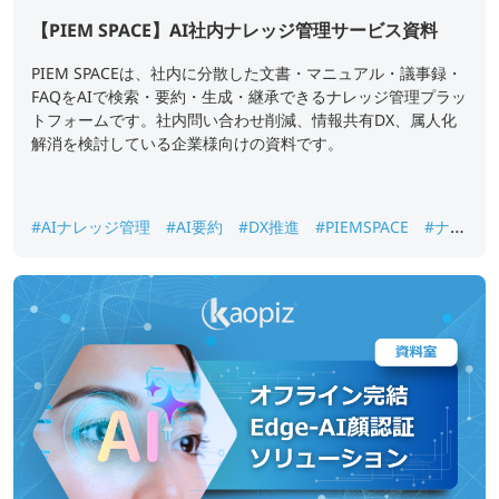
【PIEM SPACE】AI社内ナレッジ管理サービス資料
PIEM SPACEは、社内に分散した文書・マニュアル・議事録・
FAQをAIで検索・要約・生成・継承できるナレッジ管理プラッ
トフォームです。社内問い合わせ削減、情報共有DX、属人化
解消を検討している企業様向けの資料です。
#AIナレッジ管理
#AI要約
#DX推進
#PIEMSPACE
#ナレ
ッジ継承
#生成AI
#社内ナレッジ検索