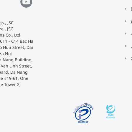
s., JSC
e., JSC
ns Co., Ltd
 CT1 - C14 Bac Ha
o Huu Street, Dai
Ha Noi
a Nang Building,
Van Linh Street,
Ward, Da Nang
ace #19-61, One
ce Tower 2,