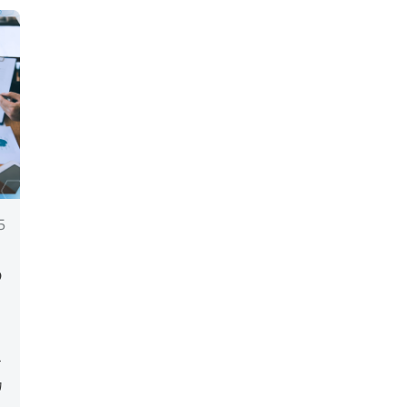
5
め
お
カ
見