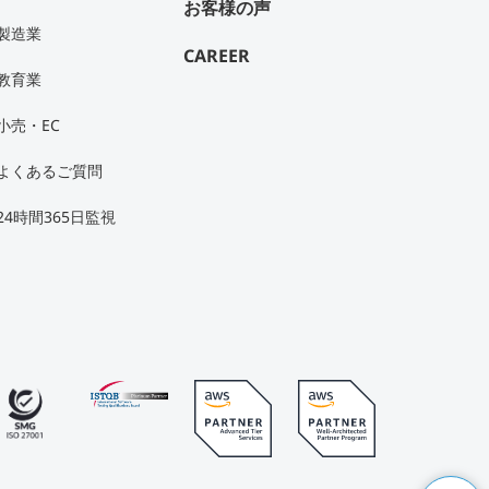
お客様の声
製造業
CAREER
教育業
小売・EC
よくあるご質問
24時間365日監視