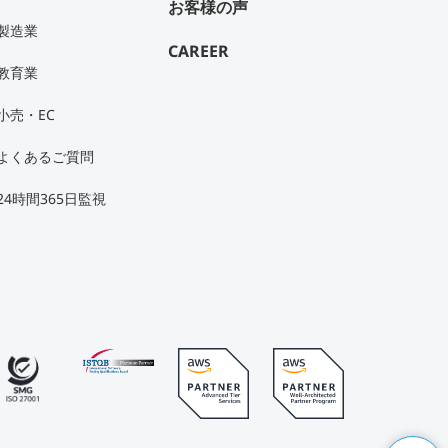
お客様の声
製造業
CAREER
教育業
小売・EC
よくあるご質問
24時間365日監視