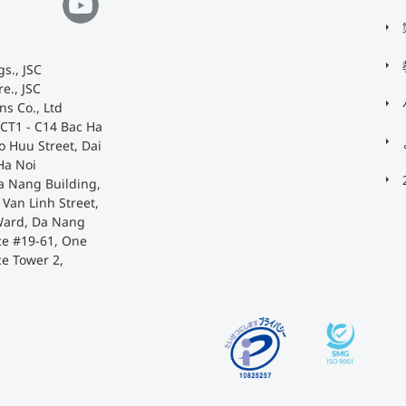
s., JSC
e., JSC
ns Co., Ltd
 CT1 - C14 Bac Ha
o Huu Street, Dai
Ha Noi
a Nang Building,
Van Linh Street,
Ward, Da Nang
ace #19-61, One
ce Tower 2,