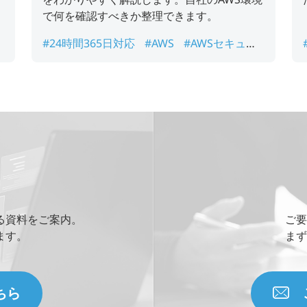
で何を確認すべきか整理できます。
#24時間365日対応
#AWS
#AWSセキュリ
ティ
#web開発
#ログ監視
る資料をご案内。
ご要
ます。
まず
ちら