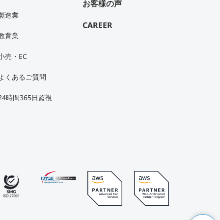
お客様の声
製造業
CAREER
教育業
小売・EC
よくあるご質問
24時間365日監視