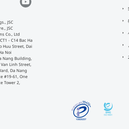
s., JSC
e., JSC
ns Co., Ltd
 CT1 - C14 Bac Ha
o Huu Street, Dai
Ha Noi
a Nang Building,
Van Linh Street,
Ward, Da Nang
ace #19-61, One
ce Tower 2,