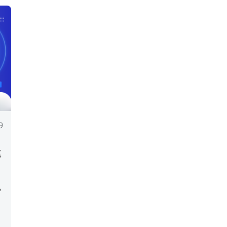
9
違
解
や
。