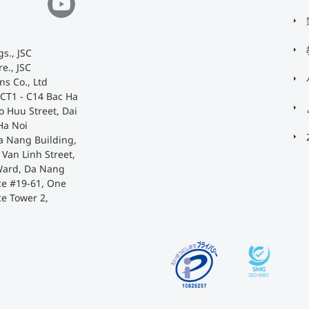
s., JSC
e., JSC
ns Co., Ltd
 CT1 - C14 Bac Ha
o Huu Street, Dai
Ha Noi
a Nang Building,
Van Linh Street,
Ward, Da Nang
ace #19-61, One
ce Tower 2,