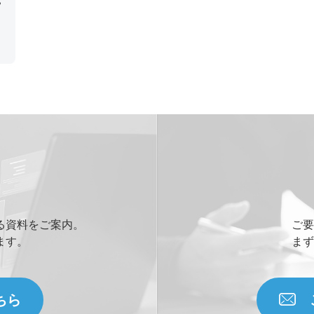
イ
ム
発
る資料をご案内。
ご要
ます。
まず
ちら