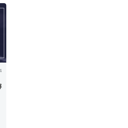
4
解
て
見