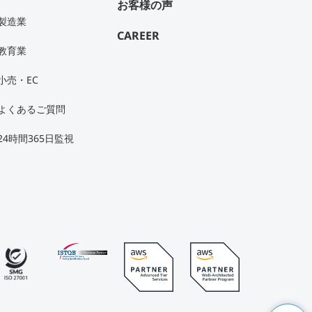
お客様の声
製造業
CAREER
教育業
小売・EC
よくあるご質問
24時間365日監視