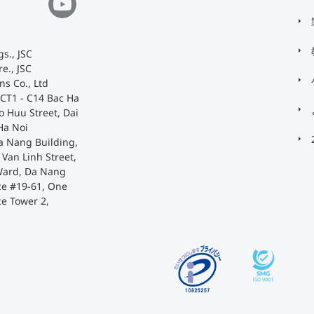
s., JSC
e., JSC
ns Co., Ltd
 CT1 - C14 Bac Ha
o Huu Street, Dai
Ha Noi
a Nang Building,
Van Linh Street,
Ward, Da Nang
ace #19-61, One
ce Tower 2,