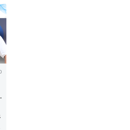
0
代
。
速