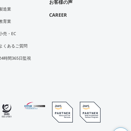
お客様の声
製造業
CAREER
教育業
小売・EC
よくあるご質問
24時間365日監視