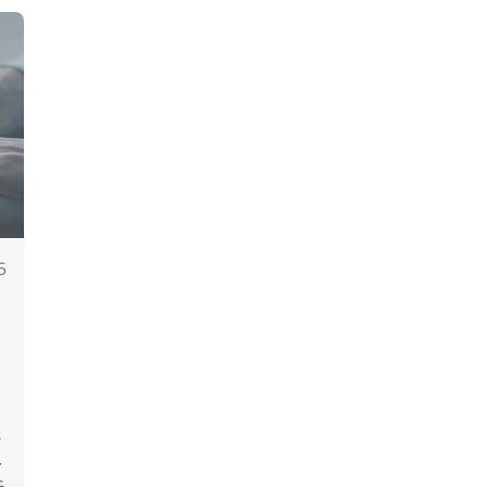
5
れ
み
来