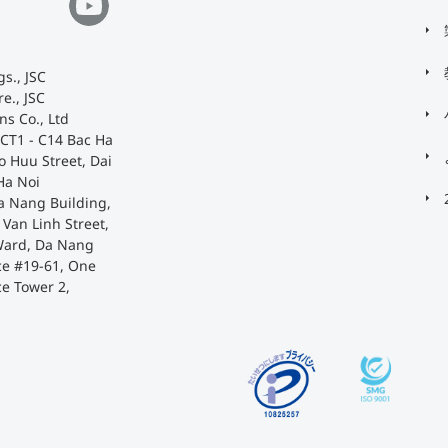
s., JSC
e., JSC
ns Co., Ltd
 CT1 - C14 Bac Ha
o Huu Street, Dai
Ha Noi
a Nang Building,
Van Linh Street,
Ward, Da Nang
ace #19-61, One
ce Tower 2,