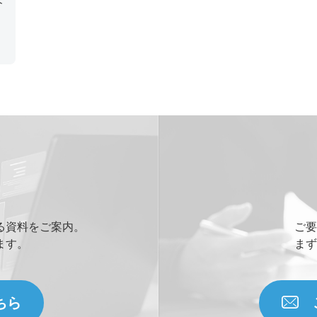
し
の
る資料をご案内。
ご要
ます。
まず
ちら