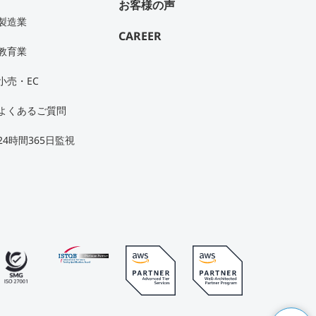
お客様の声
製造業
CAREER
教育業
小売・EC
よくあるご質問
24時間365日監視