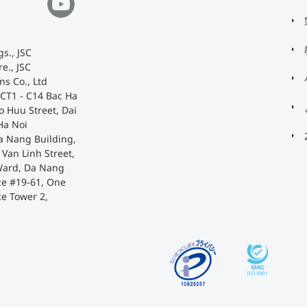
s., JSC
e., JSC
ns Co., Ltd
 CT1 - C14 Bac Ha
o Huu Street, Dai
Ha Noi
a Nang Building,
Van Linh Street,
Ward, Da Nang
ace #19-61, One
ce Tower 2,