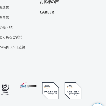
お客様の声
製造業
CAREER
教育業
小売・EC
よくあるご質問
24時間365日監視