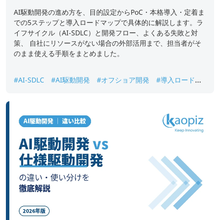
AI駆動開発の進め方を、目的設定からPoC・本格導入・定着ま
での5ステップと導入ロードマップで具体的に解説します。ラ
イフサイクル（AI-SDLC）と開発フロー、よくある失敗と対
策、 自社にリソースがない場合の外部活用まで、担当者がそ
のまま使える手順をまとめました。
#AI-SDLC
#AI駆動開発
#オフショア開発
#導入ロードマ
ップ
#進め方