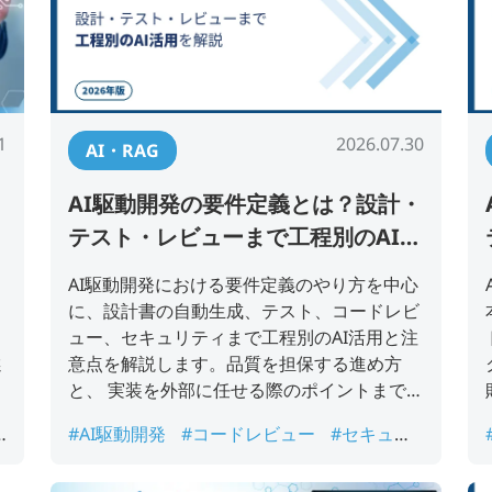
1
2026.07.30
AI・RAG
AI駆動開発の要件定義とは？設計・
テスト・レビューまで工程別のAI活
用を解説【2026年版】
AI駆動開発における要件定義のやり方を中心
リ
に、設計書の自動生成、テスト、コードレビ
ュー、セキュリティまで工程別のAI活用と注
選
意点を解説します。品質を担保する進め方
と、 実装を外部に任せる際のポイントまで、
担当者が押さえるべき実践知をまとめまし
#AI駆動開発
#コードレビュー
#セキュリ
た。
ティ
#テスト自動化
#要件定義