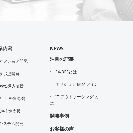
業内容
NEWS
注目の記事
オフショア開発
24/365とは
ラボ型開発
オフショア 開発 と は
AWS導入支援
IT アウトソーシング と
AI・ 画像認識
は
DX推進支援
開発事例
システム開発
お客様の声