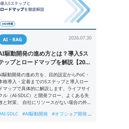
2026.07.30
AI・RAG
AI駆動開発の進め方とは？導入5ス
テップとロードマップを解説【2026
年版】
AI駆動開発の進め方を、目的設定からPoC・
本格導入・定着までの5ステップと導入ロー
ドマップで具体的に解説します。ライフサイ
クル（AI-SDLC）と開発フロー、よくある失
敗と対策、 自社にリソースがない場合の外部
活用まで、担当者がそのまま使える手順をま
#AI-SDLC
#AI駆動開発
#オフショア開発
とめました。
#導入ロードマップ
#進め方