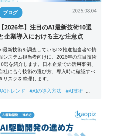
2026.08.04
ブログ
【2026年】注目のAI最新技術10選
と企業導入における主な注意点
AI最新技術を調査しているDX推進担当者や情
報システム担当者向けに、2026年の注目技術
10選を紹介します。日本企業での活用事例、
自社に合う技術の選び方、導入時に確認すべ
きリスクを整理します。
#AIトレンド
#AIの導入方法
#AI技術
#ChatGPT
#NFT
#オープンソースAI
#ジ
ェネレーティブAI