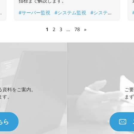
進
指標まで解説します。
。
#サーバー監視
#システム監視
#システム
運用監視
#ネットワーク監視
#ログ監視
1
2
3
…
78
»
る資料をご案内。
ご要
ます。
まず
ちら