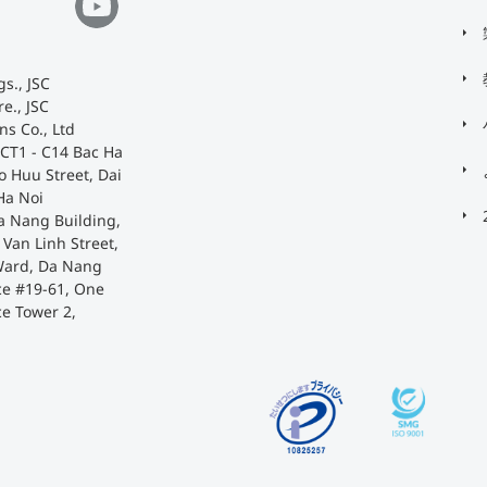
s., JSC
e., JSC
ns Co., Ltd
 CT1 - C14 Bac Ha
o Huu Street, Dai
Ha Noi
a Nang Building,
Van Linh Street,
Ward, Da Nang
ace #19-61, One
ce Tower 2,