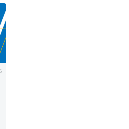
6
ス
的
。
イ