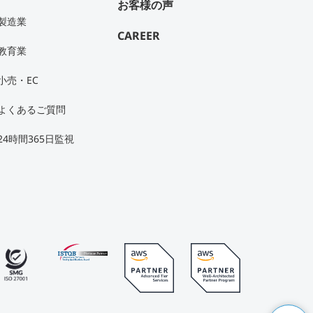
お客様の声
製造業
CAREER
教育業
小売・EC
よくあるご質問
24時間365日監視