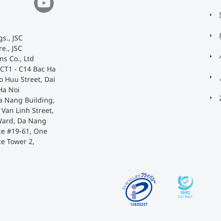
s., JSC
e., JSC
ns Co., Ltd
 CT1 - C14 Bac Ha
o Huu Street, Dai
Ha Noi
a Nang Building,
Van Linh Street,
Ward, Da Nang
ace #19-61, One
ce Tower 2,