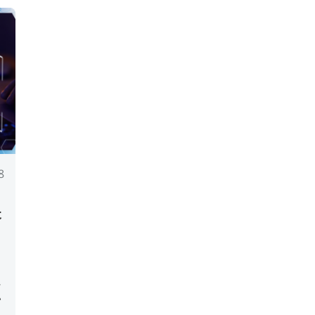
8
失
に
い
ま