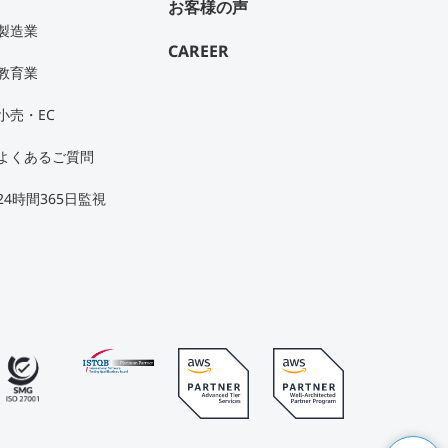
お客様の声
製造業
CAREER
教育業
小売・EC
よくあるご質問
24時間365日監視