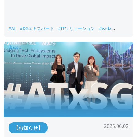
#AI
#DXエキスパート
#ITソリューション
#vadx
innovation day
#ベトナムオフショア開発
#人材育成
#日
越連携
2025.06.02
【お知らせ】