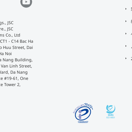
s., JSC
e., JSC
ns Co., Ltd
 CT1 - C14 Bac Ha
o Huu Street, Dai
Ha Noi
a Nang Building,
Van Linh Street,
Ward, Da Nang
ace #19-61, One
ce Tower 2,