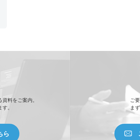
サ
る資料をご案内。
ご要
ます。
まず
ちら