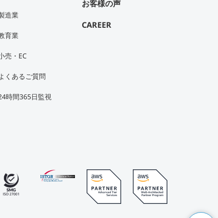
お客様の声
製造業
CAREER
教育業
小売・EC
よくあるご質問
24時間365日監視