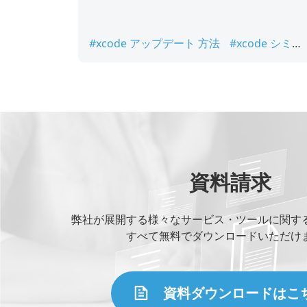
#xcode アップデート 方法
#xcode シミュ
レータ
#xcode デバッグ
#xcode プロジ
クト 作成
#xcode 開発 環境
資料請求
弊社が展開する様々なサービス・ツールに関す
すべて無料でダウンロードいただけ
資料ダウンロードはこ