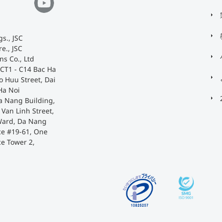
s., JSC
e., JSC
ns Co., Ltd
 CT1 - C14 Bac Ha
o Huu Street, Dai
Ha Noi
a Nang Building,
Van Linh Street,
Ward, Da Nang
ace #19-61, One
ce Tower 2,