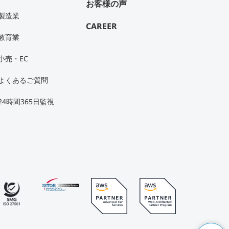
お客様の声
製造業
CAREER
教育業
小売・EC
よくあるご質問
24時間365日監視