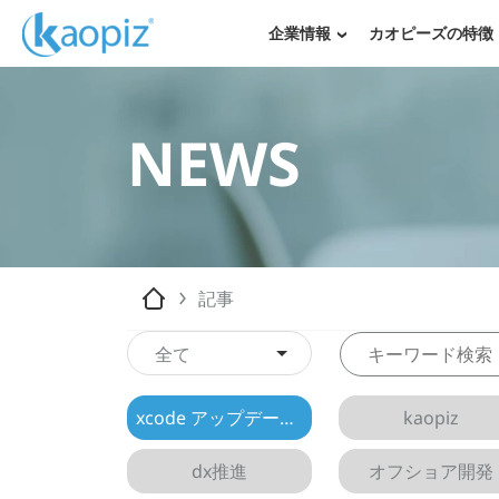
企業情報
カオピーズの特徴
NEWS
記事
全て
xcode アップデート 方法
kaopiz
dx推進
オフショア開発