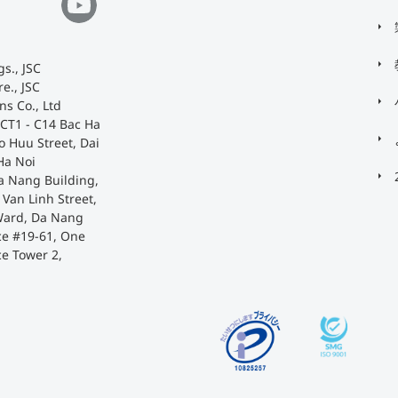
s., JSC
e., JSC
ns Co., Ltd
 CT1 - C14 Bac Ha
o Huu Street, Dai
Ha Noi
a Nang Building,
Van Linh Street,
Ward, Da Nang
ace #19-61, One
ce Tower 2,