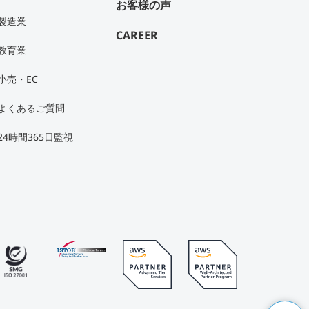
お客様の声
製造業
CAREER
教育業
小売・EC
よくあるご質問
24時間365日監視