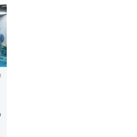
1
I
0
決