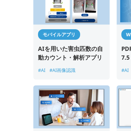
モバイルアプリ
W
AIを用いた害虫匹数の自
PD
動カウント・解析アプリ​
7.5
#AI
#AI画像認識
#AI