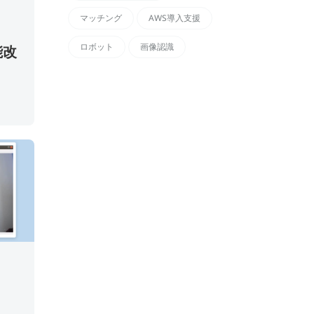
マッチング
AWS導入支援
ロボット
画像認識
能改
*
必須記入事項
役職
*