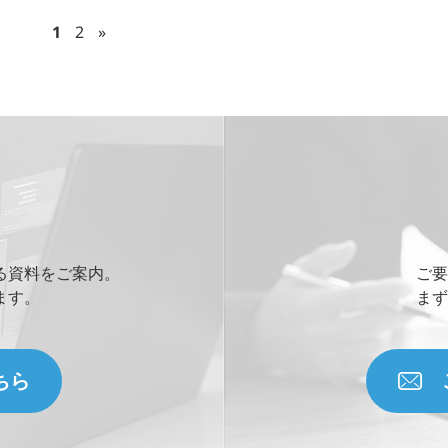
1
2
»
添付ファイル (合計10MBまでの添付フ
Drag and drop files
Upload upto
5
Fil
すべての
*
必須項目に入力してください
る資料をご案内。
ご要
ます。
まず
問い合わせにあたり、
「個人情報の取り
ちら