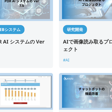
EBシステム
研究開発
R AI システムの Ver
AIで画像読み取るプ
ェクト
#AI