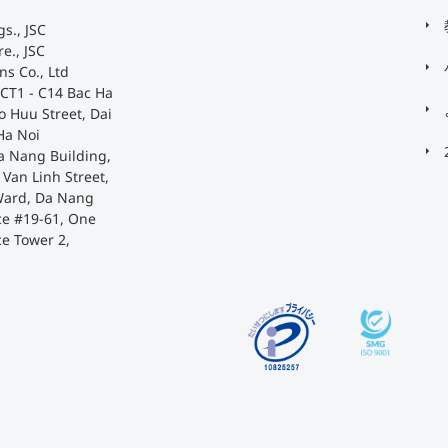
s., JSC
e., JSC
ns Co., Ltd
 CT1 - C14 Bac Ha
o Huu Street, Dai
Ha Noi
a Nang Building,
Van Linh Street,
Ward, Da Nang
ace #19-61, One
ce Tower 2,