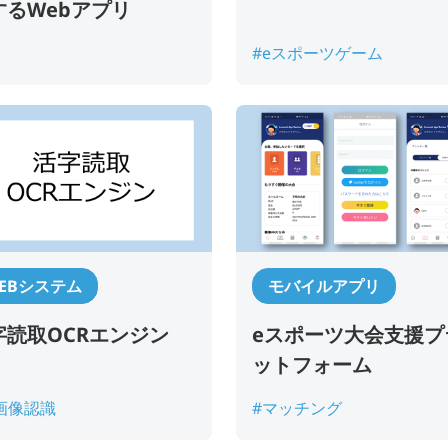
するWebアプリ
メールアドレス
*
#eスポーツゲーム
ご連絡先電話番号
*
ご相談の種類
*
EBシステム
モバイルアプリ
当社WEBサイトを知った経緯
字読取OCRエンジン
eスポーツ⼤会支援プ
ットフォーム
お問い合わせ内容
I画像認識
#マッチング