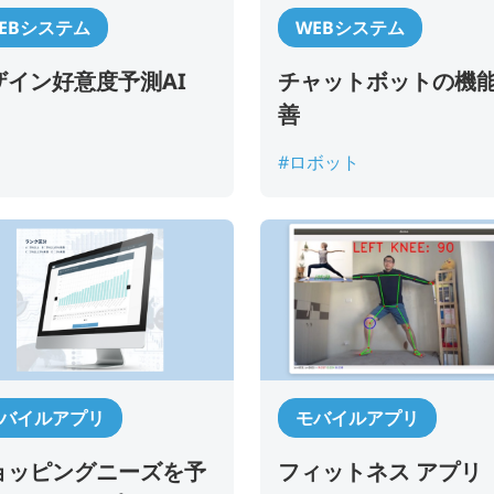
EBシステム
WEBシステム
ザイン好意度予測AI
チャットボットの機
善
#ロボット
貴社名
*
お名前
*
バイルアプリ
モバイルアプリ
部署名
*
ョッピングニーズを予
フィットネス アプリ