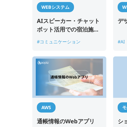
WEBシステム
W
AIスピーカー・チャット
デ
ボット活用での宿泊施設
のガイドシステム
#コミュニケーション
#AI
AWS
モ
通帳情報のWebアプリ
シ