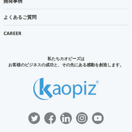
開発事例
よくあるご質問
Upload upto
5
Files.
Max File Size:
2 MB
すべての
*
必須項目に入力してください。
CAREER
問い合わせにあたり、
「個人情報の取り扱い について」
に
同意する
私たちカオピーズは
お客様のビジネスの成功と、その先にある感動を創造します。
送信する