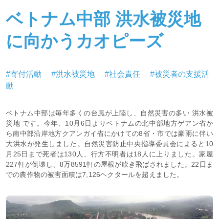
ベトナム中部 洪水被災地
に向かうカオピーズ
#寄付活動
#洪水被災地
#社会責任
#被災者の支援活
動
ベトナム中部は毎年多くの台風が上陸し、自然災害の多い 洪水被
災地 です。今年、10月6日よりベトナムの北中部地方ゲアン省か
ら南中部沿岸地方クアンガイ省にかけての8省・市では豪雨に伴い
大洪水が発生しました。自然災害防止中央指導委員会によると10
月25日まで死者は130人、行方不明者は18人に上りました。家屋
227軒が倒壊し、8万8591軒の屋根が吹き飛ばされました。22日ま
での農作物の被害面積は7,126ヘクタールを超えました。