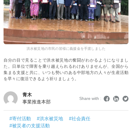
洪水被災地の市民の皆様に義援金を手渡しました
自分の目で見ることで洪水被災地の奮闘がわかるようになりまし
た。日単位で障害を乗り越えられるわけありませんが、全国から
集まる支援と共に、いつも勢いのある中部地方の人々が生産活動
を早々に復活できるよう祈りましょう。
青木
Share with :
事業推進本部
#寄付活動
#洪水被災地
#社会責任
#被災者の支援活動