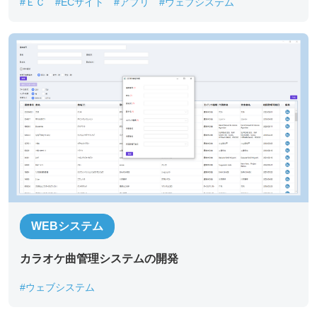
#ＥＣ
#ECサイト
#アプリ
#ウェブシステム
*
必須記入事項
貴社名
*
お名前
*
部署名
*
役職
*
WEBシステム
カラオケ曲管理システムの開発
メールアドレス
*
#ウェブシステム