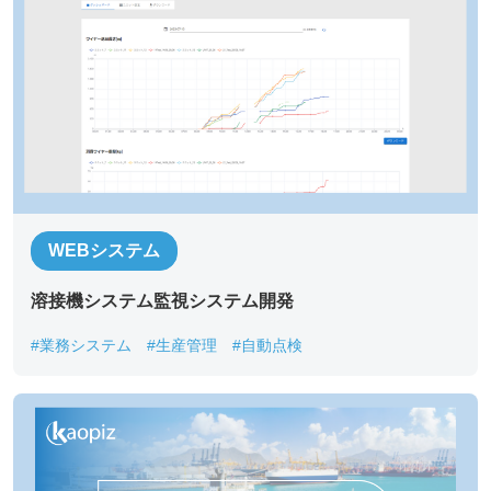
Drag and drop files here or
Browse Files
Upload upto
5
Files.
Max File Size:
2 MB
すべての
*
必須項目に入力してください。
問い合わせにあたり、
「個人情報の取り扱い について」
に
WEBシステム
同意する
溶接機システム監視システム開発
送信する
#業務システム
#生産管理
#自動点検