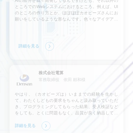
AIの部分を我々開発してるんですけども、それ以外の
ところでのWebシステムにおけるところ。例えば、UI
のところの作り方とか、ほぼほぼカオピーズさんにお
願いをしているような形なんです。色々なアイデアと
か作っていただいて、非常に助かったなと思います。
今後、我々も大きく伸ばしていくためには、カオピー
ズの力は必要不可欠な存在だと思ってます。
詳細を見る
株式会社電算
常務取締役 依田 頼和様
やはり、（カオピーズは）いままでの経験を生かし
て、わたくしどもの要求をちゃんと汲み取っていただ
き、プログラミングしてもらった結果、受入検証など
をしても、とくに問題もなく、品質が良く納品してい
ただいており、大変助かっています。
詳細を見る