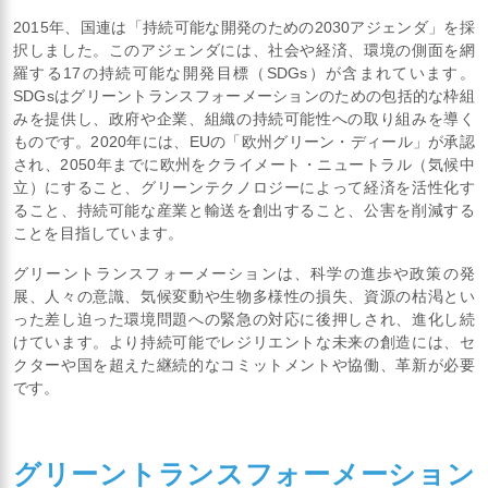
2015年、国連は「持続可能な開発のための2030アジェンダ」を採
択しました。このアジェンダには、社会や経済、環境の側面を網
羅する17の持続可能な開発目標（SDGs）が含まれています。
SDGsはグリーントランスフォーメーションのための包括的な枠組
みを提供し、政府や企業、組織の持続可能性への取り組みを導く
ものです。2020年には、EUの「欧州グリーン・ディール」が承認
され、2050年までに欧州をクライメート・ニュートラル（気候中
立）にすること、グリーンテクノロジーによって経済を活性化す
ること、持続可能な産業と輸送を創出すること、公害を削減する
ことを目指しています。
グリーントランスフォーメーションは、科学の進歩や政策の発
展、人々の意識、気候変動や生物多様性の損失、資源の枯渇とい
った差し迫った環境問題への緊急の対応に後押しされ、進化し続
けています。より持続可能でレジリエントな未来の創造には、セ
クターや国を超えた継続的なコミットメントや協働、革新が必要
です。
グリーントランスフォーメーション