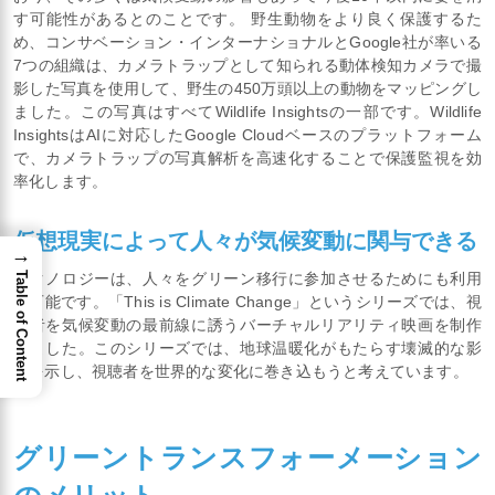
す可能性があるとのことです。 野生動物をより良く保護するた
め、コンサベーション・インターナショナルとGoogle社が率いる
7つの組織は、カメラトラップとして知られる動体検知カメラで撮
影した写真を使用して、野生の450万頭以上の動物をマッピングし
ました。この写真はすべてWildlife Insightsの一部です。Wildlife
InsightsはAIに対応したGoogle Cloudベースのプラットフォーム
で、カメラトラップの写真解析を高速化することで保護監視を効
率化します。
仮想現実によって人々が気候変動に関与できる
→
テクノロジーは、人々をグリーン移行に参加させるためにも利用
Table of Content
が可能です。「This is Climate Change」というシリーズでは、視
聴者を気候変動の最前線に誘うバーチャルリアリティ映画を制作
しました。このシリーズでは、地球温暖化がもたらす壊滅的な影
響を示し、視聴者を世界的な変化に巻き込もうと考えています。
グリーントランスフォーメーション