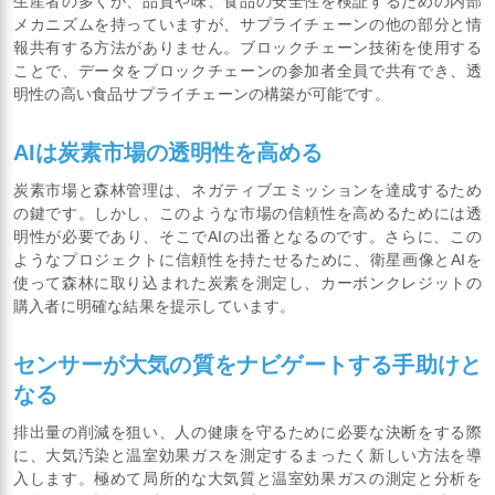
生産者の多くが、品質や味、食品の安全性を検証するための内部
メカニズムを持っていますが、サプライチェーンの他の部分と情
報共有する方法がありません。ブロックチェーン技術を使用する
ことで、データをブロックチェーンの参加者全員で共有でき、透
明性の高い食品サプライチェーンの構築が可能です。
AIは炭素市場の透明性を高める
炭素市場と森林管理は、ネガティブエミッションを達成するため
の鍵です。しかし、このような市場の信頼性を高めるためには透
明性が必要であり、そこでAIの出番となるのです。さらに、この
ようなプロジェクトに信頼性を持たせるために、衛星画像とAIを
使って森林に取り込まれた炭素を測定し、カーボンクレジットの
購入者に明確な結果を提示しています。
センサーが大気の質をナビゲートする手助けと
なる
排出量の削減を狙い、人の健康を守るために必要な決断をする際
に、大気汚染と温室効果ガスを測定するまったく新しい方法を導
入します。極めて局所的な大気質と温室効果ガスの測定と分析を