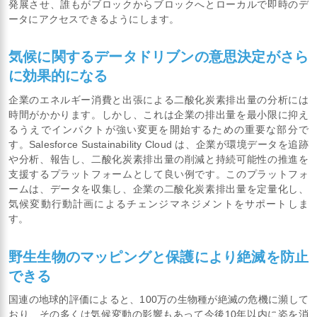
発展させ、誰もがブロックからブロックへとローカルで即時のデ
ータにアクセスできるようにします。
気候に関するデータドリブンの意思決定がさら
に効果的になる
企業のエネルギー消費と出張による二酸化炭素排出量の分析には
時間がかかります。しかし、これは企業の排出量を最小限に抑え
るうえでインパクトが強い変更を開始するための重要な部分で
す。Salesforce Sustainability Cloud は、企業が環境データを追跡
や分析、報告し、二酸化炭素排出量の削減と持続可能性の推進を
支援するプラットフォームとして良い例です。このプラットフォ
ームは、データを収集し、企業の二酸化炭素排出量を定量化し、
気候変動行動計画によるチェンジマネジメントをサポートしま
す。
野生生物のマッピングと保護により絶滅を防止
できる
国連の地球的評価によると、100万の生物種が絶滅の危機に瀕して
おり、その多くは気候変動の影響もあって今後10年以内に姿を消