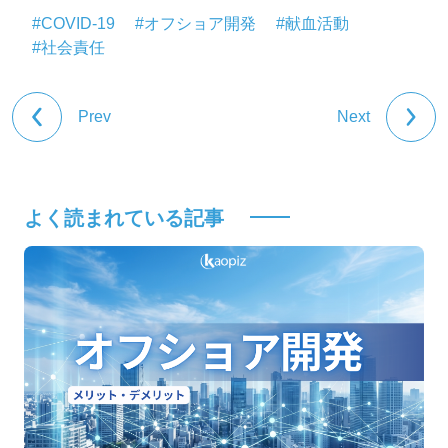
#COVID-19
#オフショア開発
#献血活動
#社会責任
Prev
Next
よく読まれている記事