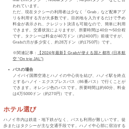
われています。
ただ、現在タクシーの利用者は少なく「Grab」など配車アプ
リを利用する方が大多数です。目的地を入力するだけで予め
料金が表示され、クレジット決済も可能なので、簡単に利用
できます。交通状況によりますが、所要時間は40分〜50分程
です。タクシーは料金が40万ドン（約2400円）前後ですが、
Grabの方が多少安く、約28万ドン（約1750円）です。
※関連記事：
【2024年最新】Grabが使える国と都市 (日本航
空 “On trip JAL”)
バスの場合
ノイバイ国際空港とハノイの中心街を結び、ハノイ駅を終点
とするハノイ・エクスプレスバス（86番バス）で行くことが
できます。オレンジ色のバスです。所要時間は約60分、料金
は4万5000ドン（約270円）です。
ホテル選び
ハノイ市内は鉄道・地下鉄がなく、バスも利用が難しいです。徒
歩またはタクシーが主な交通手段です。ハノイ中心部に宿泊する