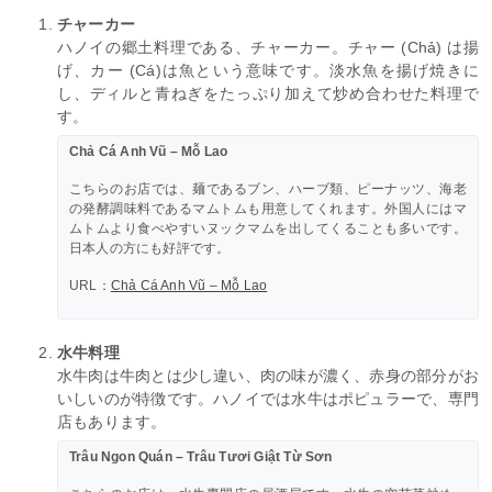
チャーカー
ハノイの郷土料理である、チャーカー。チャー (Chả) は揚
げ、カー (Cá)は魚という意味です。淡水魚を揚げ焼きに
し、ディルと青ねぎをたっぷり加えて炒め合わせた料理で
す。
Chả Cá Anh Vũ – Mỗ Lao
こちらのお店では、麺であるブン、ハーブ類、ピーナッツ、海老
の発酵調味料であるマムトムも用意してくれます。外国人にはマ
ムトムより食べやすいヌックマムを出してくることも多いです。
日本人の方にも好評です。
URL：
Chả Cá Anh Vũ – Mỗ Lao
水牛料理
水牛肉は牛肉とは少し違い、肉の味が濃く、赤身の部分がお
いしいのが特徴です。ハノイでは水牛はポピュラーで、専門
店もあります。
Trâu Ngon Quán – Trâu Tươi Giật Từ Sơn