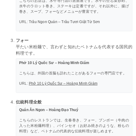
こちらのお店は、水牛専門店の居酒屋です。水牛の空芯菜炒め、
水牛のラロット巻き、ステーキは定番ですが、それ以外に、揚げ
巻き、スープ、フォーなどメニューが豊富です。
URL:
Trâu Ngon Quán – Trâu Tươi Giật Từ Sơn
フォー
平たい米粉麺で、言わずと知れたベトナムを代表する国民的
料理です。
Phở 10 Lý Quốc Sư – Hoàng Minh Giám
こちらは、外国の首脳も訪れたことがあるフォーの専門店です。
URL:
Phở 10 Lý Quốc Sư – Hoàng Minh Giám
伝統料理全般
Quán Ăn Ngon – Hoàng Đạo Thuý
こちらのレストランでは、生春巻き、フォー、ブンボー（牛肉の
入った米粉麺料理）、バインセオ（お好み焼きのような、粉もの
料理）など、ベトナムの代表的な伝統料理が楽しめます。