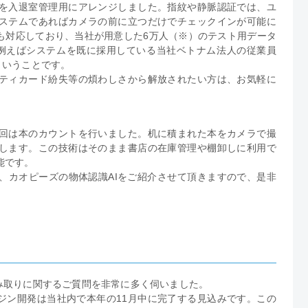
を入退室管理用にアレンジしました。指紋や静脈認証では、ユ
ステムであればカメラの前に立つだけでチェックインが可能に
も対応しており、当社が用意した6万人（※）のテスト用データ
は例えばシステムを既に採用している当社ベトナム法人の従業員
ということです。
ティカード紛失等の煩わしさから解放されたい方は、お気軽に
回は本のカウントを行いました。机に積まれた本をカメラで撮
します。この技術はそのまま書店の在庫管理や棚卸しに利用で
能です。
、カオピーズの物体認識AIをご紹介させて頂きますので、是非
み取りに関するご質問を非常に多く伺いました。
ジン開発は当社内で本年の11月中に完了する見込みです。この