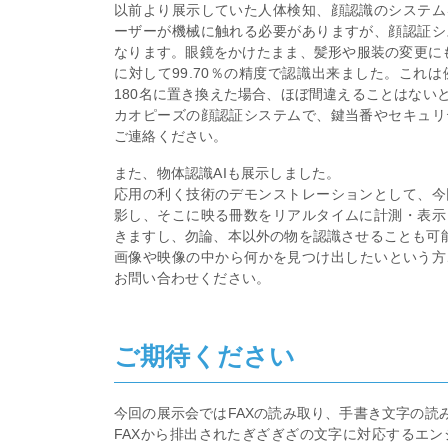
以前より展示していた人体検知、顔認識のシステム
ーザーが機械に触れる必要がありますが、顔認証シ
なります。眼鏡をかけたまま、髪形や服装の変更に
に対して99.70％の精度で認識出来ました。これ
180名に置き換えた場合、ほぼ間違えることはない
カオピーズの顔認証システムで、鍵当番やセキュリ
ご連絡ください。
また、物体認識AIも展示しました。
応用の利く技術のデモンストレーションとして、今
影し、そこに映る冊数をリアルタイムに計測・表示
きますし、勿論、本以外の物を認識させることも可
画像や映像の中から何かを見つけ出したいという方
お問い合わせください。
ご期待ください
今回の展示会ではFAXの読み取り、手書き文字の読
FAXから排出されたぎざぎざの文字に対応するエン