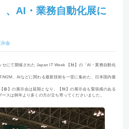
 【秋】、AI・業務自動化展に
展示会
にて開催された Japan IT Week 【秋】の「AI・業務自動化
T/M2M、AIなどに関わる最新技術を一堂に集めた、日本国内最
【春】の展示会は延期となり、【秋】の展示会も緊張感のある
ブースは例年より多くの方が立ち寄ってくださいました。