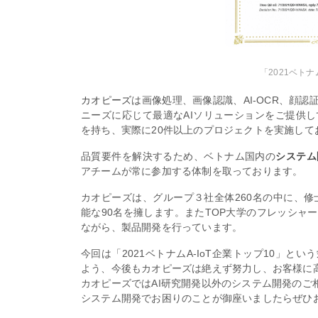
「2021ベトナ
カオピーズ
は画像処理、画像認識、AI-OCR、顔
ニーズに応じて最適なAIソリューションをご提供
を持ち、実際に20件以上のプロジェクトを実施して
品質要件を解決するため、ベトナム国内の
システム
アチームが常に参加する体制を取っております。
カオピーズは、グループ３社全体260名の中に、修士
能な90名を擁します。またTOP大学のフレッシャ
ながら、製品開発を行っています。
今回は「2021ベトナムA-IoT企業トップ10」
よう、今後もカオピーズは絶えず努力し、お客様に
カオピーズではAI研究開発以外のシステム開発のご
システム開発でお困りのことが御座いましたらぜひ