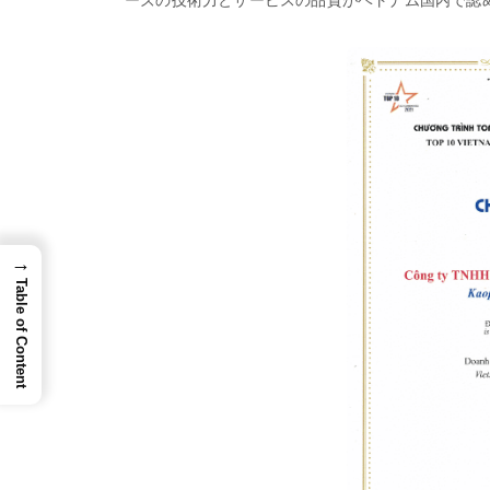
→
Table of Content