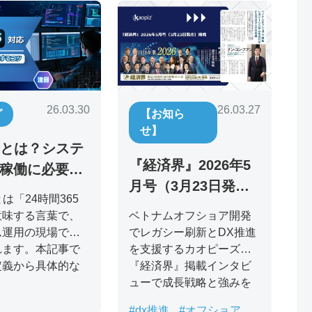
26.03.27
26.03.30
【お知ら
グ
せ】
65とは？システ
『経済界』2026年5
稼働に必要な
月号（3月23日発
制・コストを
5とは「24時間365
売）掲載：ベトナム
ベトナムオフショア開発
意味する言葉で、
オフショアでレガシ
でレガシー刷新とDX推進
ム運用の現場でよ
ー刷新を推進するカ
を支援するカオピーズ。
れます。本記事で
『経済界』掲載インタビ
定義から具体的な
オピーズ代表取締役
ューで成長戦略と強みを
自社運用と外注の
チン・コン・フアン
紹介。
較、AI活用の最
の挑戦
#dx推進
#オフショア開