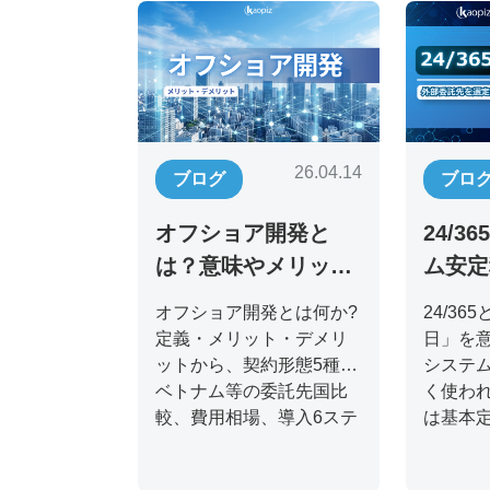
26.04.14
ブログ
ブロ
オフショア開発と
24/3
は？意味やメリッ
ム安定
ト、失敗しない進め
運用体
オフショア開発とは何か?
24/36
方を紹介
解説
定義・メリット・デメリ
日」を
ットから、契約形態5種、
システ
ベトナム等の委託先国比
く使わ
較、費用相場、導入6ステ
は基本
ップまでCTO・IT責任者
業務、
向けに徹底解説。失敗し
コスト比