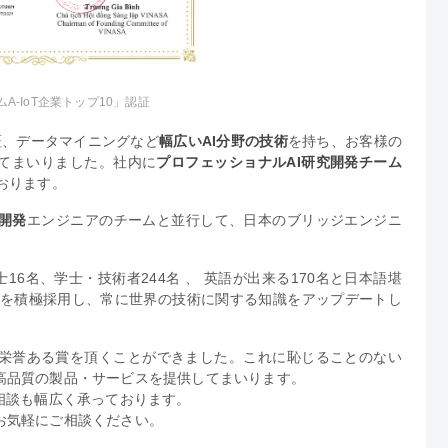
ムA-IoT企業トップ10」認証
認証、データマイニングなど
幅広いAI分野の技術
を持ち、お客様の
してまいりました。社内に
プロフェッショナルAI研究開発チーム
おります。
開発
エンジニアのチームと並行して、日本のブリッジエンジニ
16名、学士・技術者244名 、 英語が出来る170名と日本語堪
ーを積極採用し、常に世界の技術に関する知識をアップデートし
という栄誉ある賞を頂くことができました。これに恥じることのない
高品質の製品・サービスを提供してまいります。
相談も幅広く承っております。
お気軽にご相談ください。