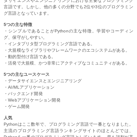
タサイエンスやエンジニアリングにおける主要なプログラミング
言語です。しかし、他の多くの分野でも2位や3位のプログラミン
グ言語となっています。
5つの主な特徴
・シンプルであることがPythonの主な特徴。学習やコーディン
グ、保守がしやすい。
・インタプリタ型プログラミング言語である。
・大規模なライブラリやフレームワークのエコシステムがある。
・動的型付け言語である。
・活発で大規模、かつ非常にアクティブなコミュニティがある。
5つの主なユースケース
・データサイエンスとエンジニアリング
・AI/MLアプリケーション
・バックエンド開発
・Webアプリケーション開発
・ゲーム開発
人気
Pythonはここ数年で、プログラミング言語で一番となりました。
主流のプログラミング言語ランキングサイトのほとんどでは、
Pythonを一番のプログラミング言語としています。 最も評判が高