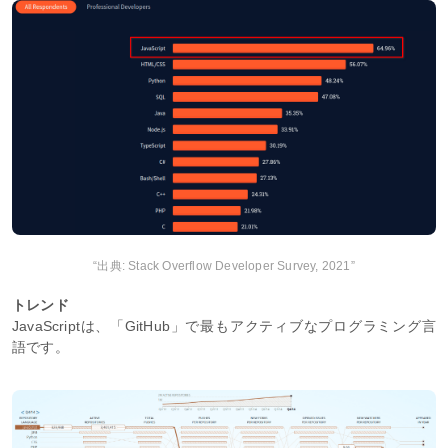
“出典: Stack Overflow Developer Survey, 2021”
トレンド
JavaScriptは、「GitHub」で最もアクティブなプログラミング言
語です。