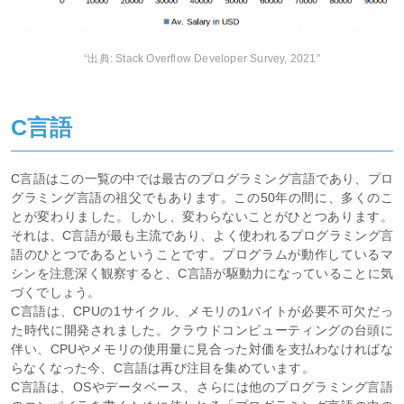
“出典: Stack Overflow Developer Survey, 2021”
C言語
C言語はこの一覧の中では最古のプログラミング言語であり、プロ
グラミング言語の祖父でもあります。この50年の間に、多くのこ
とが変わりました。しかし、変わらないことがひとつあります。
それは、C言語が最も主流であり、よく使われるプログラミング言
語のひとつであるということです。プログラムが動作しているマ
シンを注意深く観察すると、C言語が駆動力になっていることに気
づくでしょう。
C言語は、CPUの1サイクル、メモリの1バイトが必要不可欠だっ
た時代に開発されました。クラウドコンピューティングの台頭に
伴い、CPUやメモリの使用量に見合った対価を支払わなければな
らなくなった今、C言語は再び注目を集めています。
C言語は、OSやデータベース、さらには他のプログラミング言語