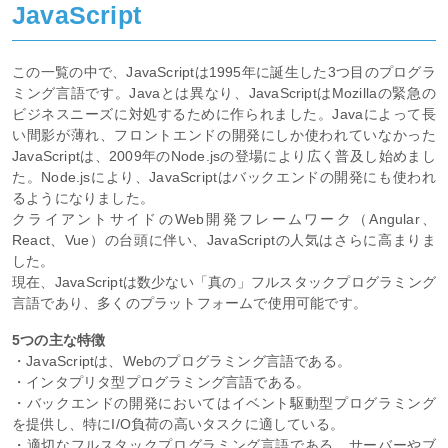
JavaScript
この一覧の中で、JavaScriptは1995年に誕生した3つ目のプログラ
ミング言語です。Javaとは異なり、JavaScriptはMozillaの緊急の
ビジネスニーズに対処するために作られました。Javaによって長
い間影が薄れ、フロントエンドの開発にしか使われていなかった
JavaScriptは、2009年のNode.jsの登場により広く普及し始めまし
た。Node.jsにより、JavaScriptはバックエンドの開発にも使われ
るようになりました。
クライアントサイドのWeb開発フレームワーク（Angular、
React、Vue）の台頭に伴い、JavaScriptの人気はさらに高まりま
した。
現在、JavaScriptは数少ない「真の」フルスタックプログラミング
言語であり、多くのプラットフォームで使用可能です。
5つの主な特徴
・JavaScriptは、Webのプログラミング言語である。
・インタプリタ型プログラミング言語である。
・バックエンドの開発においてはイベント駆動型プログラミング
を提供し、特にI/O負荷の高いタスクに適している。
・適切なフルスタックプログラミング言語である。サーバーやブ