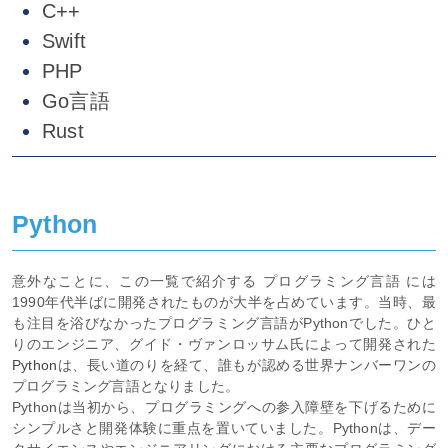
C++
Swift
PHP
Go言語
Rust
Python
意外なことに、この一覧で紹介する プログラミング言語 には
1990年代半ばに開発されたものが大半を占めています。当時、最
も注目を浴びなかったプログラミング言語がPythonでした。ひと
りのエンジニア、グイド・ヴァンロッサム氏によって開発された
Python
は、長い道のりを経て、誰もが認める世界ナンバーワンの
プログラミング言語となりました。
Pythonは当初から、プログラミングへの参入障壁を下げるために
シンプルさと開発体験に重点を置いていました。Pythonは、デー