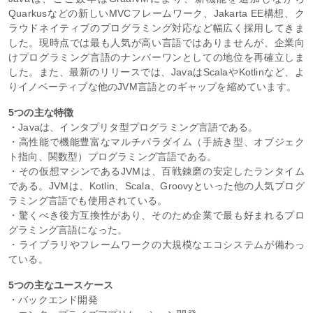
Quarkusなどの新しいMVCフレームワーク、Jakarta EE構想、ク
ラウドネイティブのプログラミング対応など幅広く採用してきま
した。現時点では最も人気が高い言語ではありませんが、企業向
けプログラミング言語のナンバーワンとしての地位を再確立しま
した。また、最新のリリースでは、JavaはScalaやKotlinなど、よ
りイノベーティブな他のJVM言語とのギャップを縮めています。
5つの主な特徴
・Javaは、インタプリタ型プログラミング言語である。
・高性能で機能豊富なマルチパラダイム（手続き型、オブジェク
ト指向、関数型）プログラミング言語である。
・その仮想マシンであるJVMは、百戦錬磨の安定したランタイム
である。JVMは、Kotlin、Scala、Groovyといった他の人気プログ
ラミング言語でも使用されている。
・驚くべき後方互換性があり、そのため企業で最も好まれるプロ
グラミング言語になった。
・ライブラリやフレームワークの大規模なエコシステムが備わっ
ている。
5つの主なユースケース
・バックエンド開発