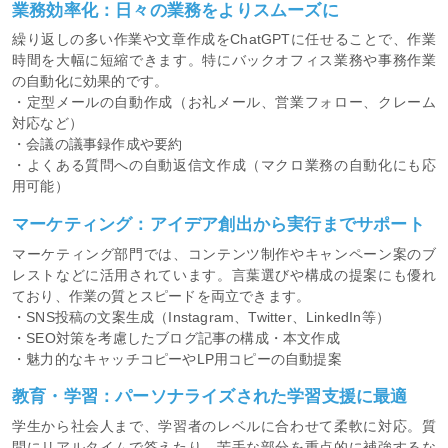
業務効率化：日々の業務をよりスムーズに
繰り返しの多い作業や文章作成をChatGPTに任せることで、作業
時間を大幅に短縮できます。特にバックオフィス業務や事務作業
の自動化に効果的です。
・定型メールの自動作成（お礼メール、営業フォロー、クレーム
対応など）
・会議の議事録作成や要約
・よくある質問への自動返信文作成（マクロ業務の自動化にも応
用可能）
マーケティング：アイデア創出から実行までサポート
マーケティング部門では、コンテンツ制作やキャンペーン案のブ
レストなどに活用されています。言葉選びや構成の提案にも優れ
ており、作業の質とスピードを両立できます。
・SNS投稿の文案生成（Instagram、Twitter、LinkedIn等）
・SEO対策を考慮したブログ記事の構成・本文作成
・魅力的なキャッチコピーやLP用コピーの自動提案
教育・学習：パーソナライズされた学習支援に最適
学生から社会人まで、学習者のレベルに合わせて柔軟に対応。質
問にリアルタイムで答えたり、苦手な部分を重点的に補強するな