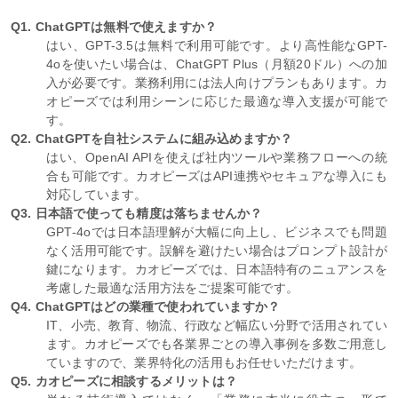
Q1. ChatGPTは無料で使えますか？
はい、GPT-3.5は無料で利用可能です。より高性能なGPT-
4oを使いたい場合は、ChatGPT Plus（月額20ドル）への加
入が必要です。業務利用には法人向けプランもあります。カ
オピーズでは利用シーンに応じた最適な導入支援が可能で
す。
Q2. ChatGPTを自社システムに組み込めますか？
はい、OpenAI APIを使えば社内ツールや業務フローへの統
合も可能です。カオピーズはAPI連携やセキュアな導入にも
対応しています。
Q3. 日本語で使っても精度は落ちませんか？
GPT-4oでは日本語理解が大幅に向上し、ビジネスでも問題
なく活用可能です。誤解を避けたい場合はプロンプト設計が
鍵になります。カオピーズでは、日本語特有のニュアンスを
考慮した最適な活用方法をご提案可能です。
Q4. ChatGPTはどの業種で使われていますか？
IT、小売、教育、物流、行政など幅広い分野で活用されてい
ます。カオピーズでも各業界ごとの導入事例を多数ご用意し
ていますので、業界特化の活用もお任せいただけます。
Q5. カオピーズに相談するメリットは？