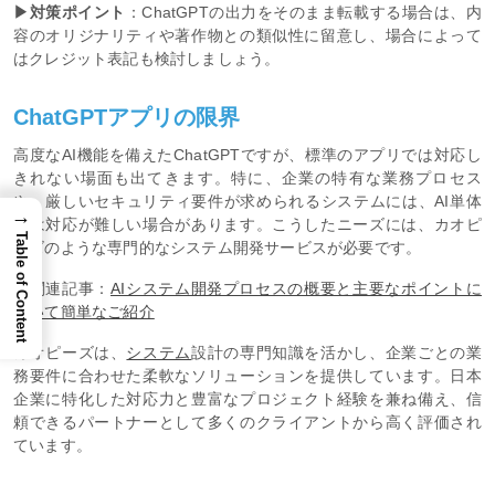
▶対策ポイント
：ChatGPTの出力をそのまま転載する場合は、内
容のオリジナリティや著作物との類似性に留意し、場合によって
はクレジット表記も検討しましょう。
ChatGPTアプリの限界
高度なAI機能を備えたChatGPTですが、標準のアプリでは対応し
きれない場面も出てきます。特に、企業の特有な業務プロセス
や、厳しいセキュリティ要件が求められるシステムには、AI単体
→
では対応が難しい場合があります。こうしたニーズには、カオピ
Table of Content
ーズのような専門的なシステム開発サービスが必要です。
※関連記事：
AIシステム開発プロセスの概要と主要なポイントに
ついて簡単なご紹介
カオピーズは、
システム
設計の専門知識を活かし、企業ごとの業
務要件に合わせた柔軟なソリューションを提供しています。日本
企業に特化した対応力と豊富なプロジェクト経験を兼ね備え、信
頼できるパートナーとして多くのクライアントから高く評価され
ています。