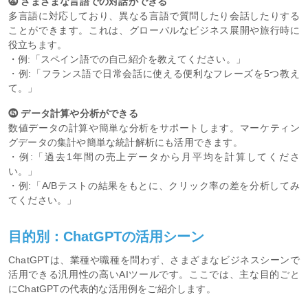
⓸ さまざまな言語での対話ができる
多言語に対応しており、異なる言語で質問したり会話したりする
ことができます。これは、グローバルなビジネス展開や旅行時に
役立ちます。
・例:「スペイン語での自己紹介を教えてください。」
・例:「フランス語で日常会話に使える便利なフレーズを5つ教え
て。」
⓹ データ計算や分析ができる
数値データの計算や簡単な分析をサポートします。マーケティン
グデータの集計や簡単な統計解析にも活用できます。
・例:「過去1年間の売上データから月平均を計算してくださ
い。」
・例:「A/Bテストの結果をもとに、クリック率の差を分析してみ
てください。」
目的別：ChatGPTの活用シーン
ChatGPTは、業種や職種を問わず、さまざまなビジネスシーンで
活用できる汎用性の高いAIツールです。ここでは、主な目的ごと
にChatGPTの代表的な活用例をご紹介します。