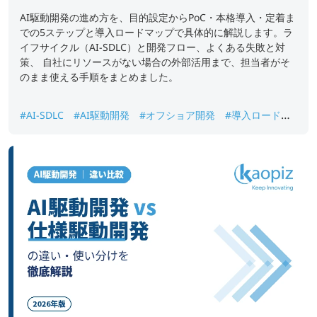
AI駆動開発の進め方を、目的設定からPoC・本格導入・定着ま
での5ステップと導入ロードマップで具体的に解説します。ラ
イフサイクル（AI-SDLC）と開発フロー、よくある失敗と対
策、 自社にリソースがない場合の外部活用まで、担当者がそ
のまま使える手順をまとめました。
#AI-SDLC
#AI駆動開発
#オフショア開発
#導入ロードマ
ップ
#進め方