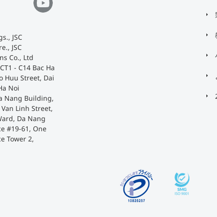
s., JSC
e., JSC
ns Co., Ltd
 CT1 - C14 Bac Ha
o Huu Street, Dai
Ha Noi
a Nang Building,
Van Linh Street,
Ward, Da Nang
ace #19-61, One
ce Tower 2,