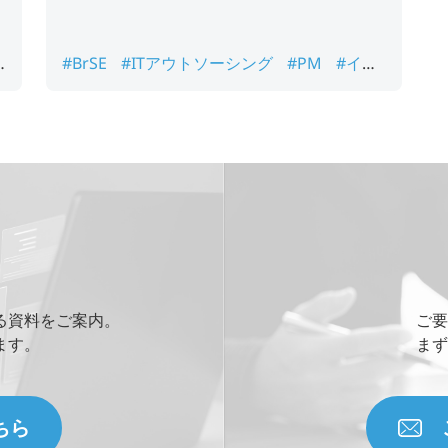
#BrSE
#ITアウトソーシング
#PM
#イン
リ
タビューコーナー
#オフショア開発
#プロ
ソ
ジェクトマネージャー
#ベトナム オフショ
ア開発
る資料をご案内。
ご要
ます。
まず
ちら