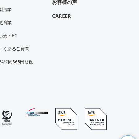
お客様の声
製造業
CAREER
教育業
小売・EC
よくあるご質問
24時間365日監視