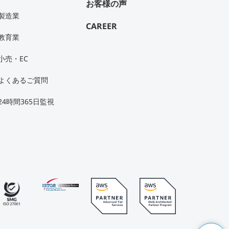
お客様の声
製造業
CAREER
教育業
小売・EC
よくあるご質問
24時間365日監視