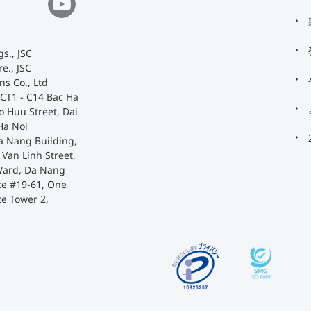
s., JSC
e., JSC
ns Co., Ltd
 CT1 - C14 Bac Ha
o Huu Street, Dai
Ha Noi
a Nang Building,
Van Linh Street,
Ward, Da Nang
ace #19-61, One
ce Tower 2,