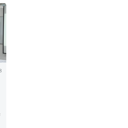
8
様
峰