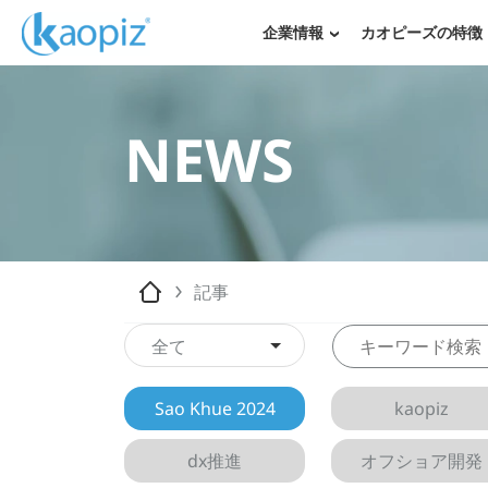
企業情報
カオピーズの特徴
NEWS
記事
全て
Sao Khue 2024
kaopiz
dx推進
オフショア開発