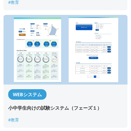
#教育
お名前
*
部署名
*
役職
*
WEBシステム
メールアドレス
*
小中学生向けの試験システム（フェーズ１）
#教育
ご連絡先電話番号
*