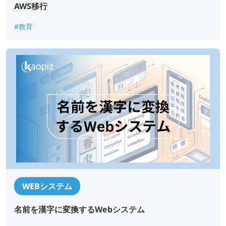
AWS移行
#教育
WEBシステム
*
必須記入事項
名前を漢字に変換するWebシステム​
貴社名
*