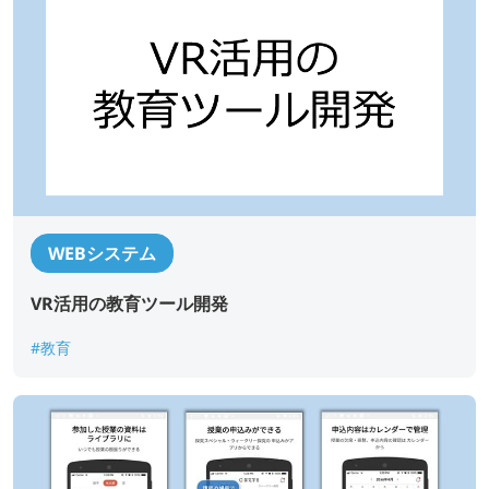
Upload upto
5
Files.
Max File Size:
2 MB
すべての
*
必須項目に入力してください。
問い合わせにあたり、
「個人情報の取り扱い について」
に
同意する
WEBシステム
送信する
VR活用の教育ツール開発
#教育