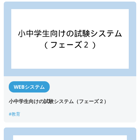
ご相談の種類
*
当社WEBサイトを知った経緯
お問い合わせ内容
WEBシステム
小中学生向けの試験システム（フェーズ２）
添付ファイル (合計10MBまでの添付ファイルが送信できま
す。)
#教育
Drag and drop files here or
Browse Files