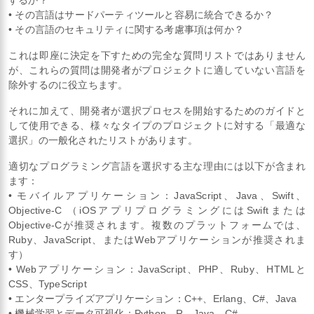
するか？
• その言語はサードパーティツールと容易に統合できるか？
• その言語のセキュリティに関する考慮事項は何か？
これは即座に決定を下すための完全な質問リストではありません
が、これらの質問は開発者がプロジェクトに適していない言語を
除外するのに役立ちます。
それに加えて、開発者が選択プロセスを開始するためのガイドと
して使用できる、様々なタイプのプロジェクトに対する「最適な
選択」の一般化されたリストがあります。
適切なプログラミング言語を選択する主な理由には以下が含まれ
ます：
• モバイルアプリケーション：JavaScript、Java、Swift、
Objective-C （iOSアプリプログラミングにはSwiftまたは
Objective-Cが推奨されます。複数のプラットフォームでは、
Ruby、JavaScript、またはWebアプリケーションが推奨されま
す）
• Webアプリケーション：JavaScript、PHP、Ruby、HTMLと
CSS、TypeScript
• エンタープライズアプリケーション：C++、Erlang、C#、Java
• 機械学習とデータ可視化：Python、R、Java、C#