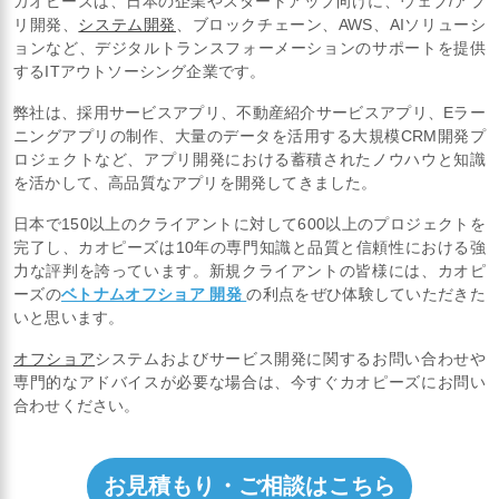
カオピーズは、日本の企業やスタートアップ向けに、ウェブ/アプ
リ開発、
システム開発
、ブロックチェーン、AWS、AIソリューシ
ョンなど、デジタルトランスフォーメーションのサポートを提供
するITアウトソーシング企業です。
弊社は、採用サービスアプリ、不動産紹介サービスアプリ、Eラー
ニングアプリの制作、大量のデータを活用する大規模CRM開発プ
ロジェクトなど、アプリ開発における蓄積されたノウハウと知識
を活かして、高品質なアプリを開発してきました。
日本で150以上のクライアントに対して600以上のプロジェクトを
完了し、カオピーズは10年の専門知識と品質と信頼性における強
力な評判を誇っています。新規クライアントの皆様には、カオピ
ーズの
ベトナムオフショア 開発
の利点をぜひ体験していただきた
いと思います。
オフショア
システムおよびサービス開発に関するお問い合わせや
専門的なアドバイスが必要な場合は、今すぐカオピーズにお問い
合わせください。
お見積もり・ご相談はこちら