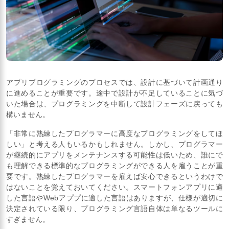
アプリプログラミングのプロセスでは、設計に基づいて計画通り
に進めることが重要です。途中で設計が不足していることに気づ
いた場合は、プログラミングを中断して設計フェーズに戻っても
構いません。
「非常に熟練したプログラマーに高度なプログラミングをしてほ
しい」と考える人もいるかもしれません。しかし、プログラマー
が継続的にアプリをメンテナンスする可能性は低いため、誰にで
も理解できる標準的なプログラミングができる人を雇うことが重
要です。熟練したプログラマーを雇えば安心できるというわけで
はないことを覚えておいてください。スマートフォンアプリに適
した言語やWebアププに適した言語はありますが、仕様が適切に
決定されている限り、プログラミング言語自体は単なるツールに
すぎません。