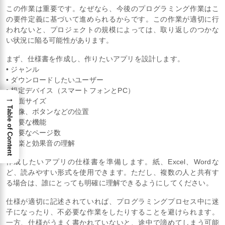
この作業は重要です。なぜなら、今後のプログラミング作業はこ
の要件定義に基づいて進められるからです。この作業が適切に行
われないと、プロジェクトの規模によっては、取り返しのつかな
い状況に陥る可能性があります。
まず、仕様書を作成し、作りたいアプリを設計します。
• ジャンル
• ダウンロードしたいユーザー
• 想定デバイス（スマートフォンとPC）
→
• 画面サイズ
Table of Content
• 画像、ボタンなどの位置
• 必要な機能
• 必要なページ数
• 音楽と効果音の理解
作成したいアプリの仕様書を準備します。紙、Excel、Wordな
ど、読みやすい形式を使用できます。ただし、複数の人と共有す
る場合は、誰にとっても明確に理解できるようにしてください。
仕様が適切に記述されていれば、プログラミングプロセス中に迷
子になったり、不必要な作業をしたりすることを避けられます。
一方、仕様がうまく書かれていないと、途中で諦めてしまう可能