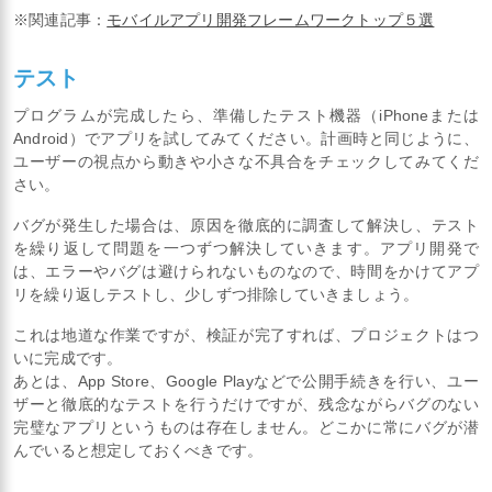
※関連記事：
モバイルアプリ開発フレームワークトップ５選
テスト
プログラムが完成したら、準備したテスト機器（iPhoneまたは
Android）でアプリを試してみてください。計画時と同じように、
ユーザーの視点から動きや小さな不具合をチェックしてみてくだ
さい。
バグが発生した場合は、原因を徹底的に調査して解決し、テスト
を繰り返して問題を一つずつ解決していきます。アプリ開発で
は、エラーやバグは避けられないものなので、時間をかけてアプ
リを繰り返しテストし、少しずつ排除していきましょう。
これは地道な作業ですが、検証が完了すれば、プロジェクトはつ
いに完成です。
あとは、App Store、Google Playなどで公開手続きを行い、ユー
ザーと徹底的なテストを行うだけですが、残念ながらバグのない
完璧なアプリというものは存在しません。どこかに常にバグが潜
んでいると想定しておくべきです。