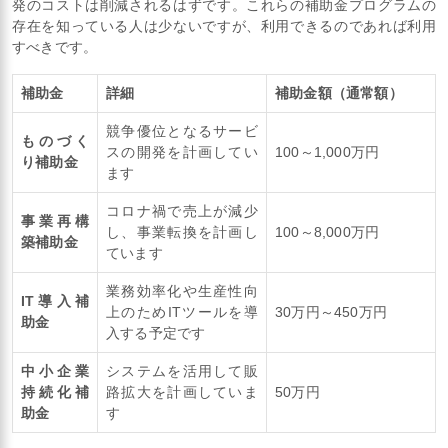
発のコストは削減されるはずです。これらの補助金プログラムの
存在を知っている人は少ないですが、利用できるのであれば利用
すべきです。
補助金
詳細
補助金額（通常額）
競争優位となるサービ
ものづく
スの開発を計画してい
100～1,000万円
り補助金
ます
コロナ禍で売上が減少
事業再構
し、事業転換を計画し
100～8,000万円
築補助金
ています
業務効率化や生産性向
IT導入補
上のためITツールを導
30万円～450万円
助金
入する予定です
中小企業
システムを活用して販
持続化補
路拡大を計画していま
50万円
助金
す