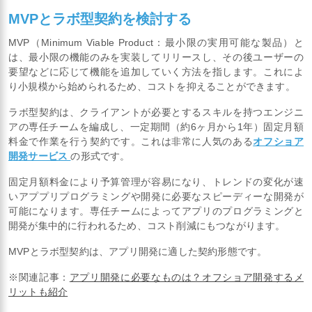
MVPとラボ型契約を検討する
MVP（Minimum Viable Product：最小限の実用可能な製品）と
は、最小限の機能のみを実装してリリースし、その後ユーザーの
要望などに応じて機能を追加していく方法を指します。これによ
り小規模から始められるため、コストを抑えることができます。
ラボ型契約は、クライアントが必要とするスキルを持つエンジニ
アの専任チームを編成し、一定期間（約6ヶ月から1年）固定月額
料金で作業を行う契約です。これは非常に人気のある
オフショア
開発サービス
の形式です。
固定月額料金により予算管理が容易になり、トレンドの変化が速
いアププリプログラミングや開発に必要なスピーディーな開発が
可能になります。専任チームによってアプリのプログラミングと
開発が集中的に行われるため、コスト削減にもつながります。
MVPとラボ型契約は、アプリ開発に適した契約形態です。
※関連記事：
アプリ開発に必要なものは？オフショア開発するメ
リットも紹介