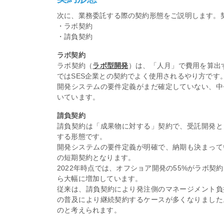
次に、業務委託する際の契約形態をご説明します。
・ラボ契約
・請負契約
ラボ契約
ラボ契約（
ラボ型開発
）は、「人月」で費用を算出
ではSES企業との契約でよく使用されるやり方です
開発システムの要件定義がまだ確定していない、中
いています。
請負契約
請負契約は「成果物に対する」契約で、受託開発と
する形態です。
開発システムの要件定義が明確で、納期も決まって
の短期契約となります。
2022年時点では、オフショア開発の55%がラボ契
ら大幅に増加しています。
従来は、請負契約により発注側のマネージメント負
の普及により継続契約するケースが多くなりました
のと考えられます。