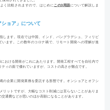
とよく比較されますので、はじめに
この3用語
について解説しま
アショア」について
指します。現在では中国、インド、バングラデシュ、フィリピ
ています。この数年のコロナ禍で、リモート開発への理解が進
。
SESにおける開発がこれにあたります。開発工程すべてを自社内で
リティの面で優れていますが、コストの高さが難点です。
縄の企業に開発業務を委託する形態です。オンショアとオフシ
メリットですが、大幅なコスト削減には至らないことがありま
の交通費などが思いのほか高額になることがあります。