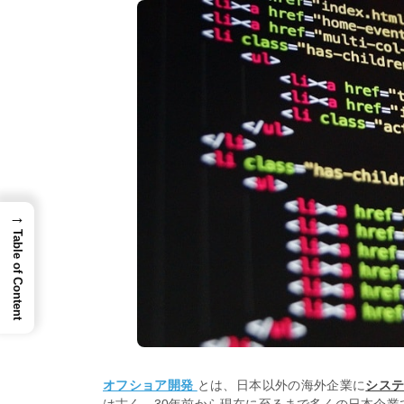
→
Table of Content
オフショア開発
とは、日本以外の海外企業に
シス
は古く、30年前から現在に至るまで多くの日本企業