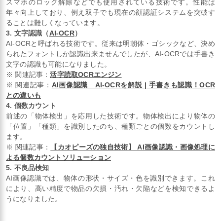
スマホのロック解除などでも使用されている技術です。性能は
年々向上しており、例え双子でも現在の顔認証システムを突破す
ることは難しくなっています。
3. 文字認識（
AI-OCR
）
AI-OCRと呼ばれる技術です。従来は明朝体・ゴシックなど、決め
られたフォントしか認識出来ませんでしたが、AI-OCRでは手書き
文字の認識も可能になりました。
※ 関連記事：
活字読取OCRエンジン
※ 関連記事：
AI画像認識 AI-OCRを解説 | 手書きも認識！OCR
との違いも
4. 個数カウント
前述の「物体検出」を応用した技術です。物体検出により物体の
「位置」「種類」を識別したのち、種類ごとの個数をカウントし
ます。
※ 関連記事：
【カオピーズの独自技術】 AI画像認識・画像処理に
よる個数カウントソリューション
5. 不良品検知
AI画像認識では、物体の形状・サイズ・色を識別できます。これ
により、高い精度で物品の欠損・汚れ・欠陥などを検知できるよ
うになりました。