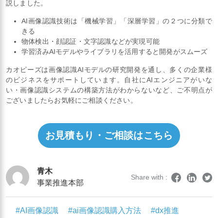
説しました。
AI画像認識技術は「機械学習」「深層学習」の２つに分類で
きる
物体検出・顔認証・文字認識などが実現可能
学習済みAIモデルやライブラリを活用すると開発がスムーズ
カオピーズは画像認識AIモデルの研究開発を通し、多くの企業様
のビジネスをサポートしています。自社にAIエンジニアがいな
い・画像認識システムの構築方法がわからないなど、ご不明点が
ございましたらお気軽にご相談ください。
お見積もり・ご相談はこちら
青木
Share with :
事業推進本部
#AI画像認識
#ai画像認識購入方法
#dx推進