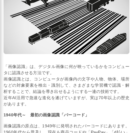
「画像認識」は、デジタル画像に何が映っているかをコンピュー
タに認識させる方法です。
画像認識とは、コンピュータが画像内の文字や人物、物体、場所
などの対象要素を検出・識別して、さまざまな学習機で認識・解
析することで、結論を導き出せるようにする一連の技術です。
近年AI活用で急速な進化を遂げていますが、実は70年以上の歴史
があります。
1940年代～ 最初の画像認識「バーコード」
画像認識の原点は、1949年に発明されたバーコードにあります。
1960年代から普及し、現在も商品コードや「
PayPay
」「
d払い
」