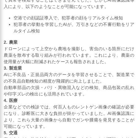
で異常を検知することはできませんでした。しかしAI画像認識導
入により、以下のようなことが可能になっています。
空港での顔認証導入で、犯罪者の顔をリアルタイム検知
犯罪者の挙動を学習したAIが、万引きなどの不審行動をリア
ルタイム検知
2. 農業
ドローンによって上空から農地を撮影し、害虫のいる箇所にだけ
農薬を散布する取り組みが行われています。これにより、農薬の
使用量が大幅に削減されたケースも報告されました。
3. 製造業
AIに不良品・正規品両方のデータを学習させることで、製造業で
の不良品自動検知の精度が飛躍的に向上しました。
自動車部品の欠損・バリ・異物混入などの検知、商品包装の乱れ
や印字ズレの検出にも活用されています。
4. 医療
企業などでの検診では、何百人ものレントゲン画像の確認が必要
になり、診断医に大きな負担が掛かっていました。AI画像認識に
より、これら大量の画像から自動でガンや腫瘍を発見することが
可能になっています。
5. 交通